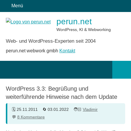
Zum
Menü
Inhalt
perun.net
springen
WordPress, KI & Webworking
Web- und WordPress-Experten seit 2004
perun.net webwork gmbh
Kontakt
Such
öffn
WordPress 3.3: Begrüßung und
weiterführende Hinweise nach dem Update
25.11.2011
03.01.2022
Vladimir
8 Kommentare