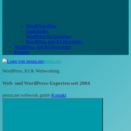
WordPress-Blog
Artikelreihe:
WordPress für Einsteiger
WordPress- und KI-Newsletter
WordPress- und KI-Newsletter
Kontakt
perun.net
WordPress, KI & Webworking
Web- und WordPress-Experten seit 2004
perun.net webwork gmbh
Kontakt