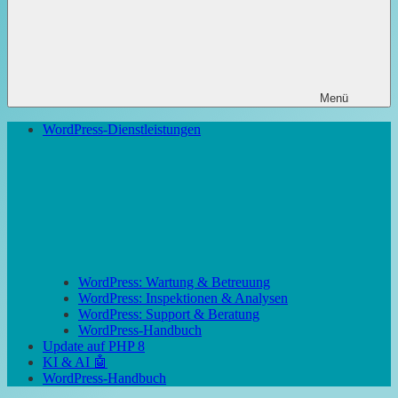
Menü
WordPress-Dienstleistungen
WordPress: Wartung & Betreuung
WordPress: Inspektionen & Analysen
WordPress: Support & Beratung
WordPress-Handbuch
Update auf PHP 8
KI & AI 🤖
WordPress-Handbuch