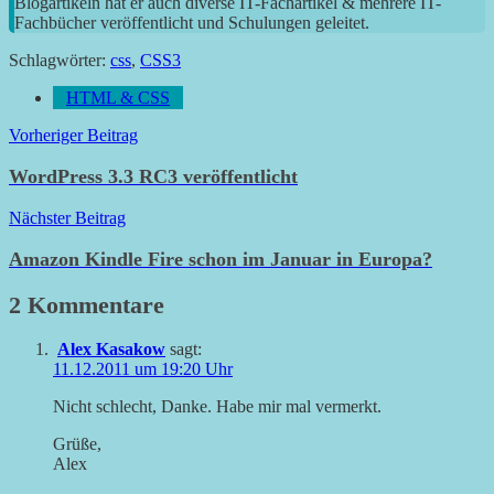
Blogartikeln hat er auch diverse IT-Fachartikel & mehrere IT-
Fachbücher veröffentlicht und Schulungen geleitet.
Schlagwörter:
css
,
CSS3
HTML & CSS
Beitragsnavigation
Vorheriger Beitrag
WordPress 3.3 RC3 veröffentlicht
Nächster Beitrag
Amazon Kindle Fire schon im Januar in Europa?
2 Kommentare
Alex Kasakow
sagt:
11.12.2011 um 19:20 Uhr
Nicht schlecht, Danke. Habe mir mal vermerkt.
Grüße,
Alex