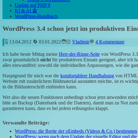
Update auf PHP 8
KI & AI 🤖
WordPress-Handbuch
WordPress 3.4 schon jetzt im produktiven Ein
13.04.2012
03.01.2022
Vladimir
4 Kommentare
Ich habe heute Mittag meine
Herr-der-Ringe-Seite
von WordPress 3.3 
zwar grundsätzlich
nicht
für produktiven Einsatz geeignet, aber ich h
alles einwandfrei: sowohl die individuellen Anpassungen, wie die gan
Hauptgrund für mich war die
komfortablere Handhabung
von HTML in
Website mit zusätzlichem Bildmaterial ausstatten möchte, ist es wicht
in die Bildunterschrift einbinden kann.
Wer also die neuen Funktionen unbedingt schon jetzt anwenden möch
bitte an Backup (Datenbank und die Dateien), damit man zu Not zurüc
garantieren kann, dass es bei jedem reibungslos klappt.
Verwandte Beiträge:
WordPress: die Breite der oEmbeds (Videos & Co.) bestimmen
WordPress: wenn nach dem Update der visuelle Editor und die 