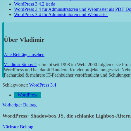
WordPress 3.4.2 ist da
WordPress 3.4 für Administratoren und Webmaster als PDF-D
WordPress 3.4 für Administratoren und Webmaster
Über
Vladimir
Alle Beiträge ansehen
Vladimir Simović
schreibt seit 1998 im Web. 2000 folgten erste Pro
WordPress und hat damit Hunderte Kundenprojekte umgesetzt. Neben 
Fachartikel & mehrere IT-Fachbücher veröffentlicht und Schulungen g
Schlagwörter:
WordPress 3.4
WordPress
Beitragsnavigation
Vorheriger Beitrag
WordPress: Shadowbox JS, die schlanke Lighbox-Altern
Nächster Beitrag