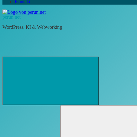
Kontakt
perun.net
WordPress, KI & Webworking
Suchformular
Suchen
öffnen
nach: