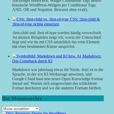
Nachfolger entwickelt: Widget Conditional Tags steuert
klassische WordPress-Widgets per Conditional Tags,
AND, OR und Negation. Bewusst ohne eval().
CSS: :first-child &
:first-of-type richtig einsetzen
:first-child und :first-of-type werden häufig verwechselt.
An kleinen Beispielen zeige ich, worin der Unterschied
liegt und wie du mit CSS tatsächlich das erste Element
mit einer bestimmten Klasse ansprichst.
Markdown:
Das Comeback durch KI
Markdown war jahrelang etwas für Nerds. Jetzt ist es die
Sprache, in der wir KI-Werkzeuge anweisen, und
Google Cloud baut sein neues Open Knowledge Format
darauf auf. Warum sich ausgerechnet das schlichteste
Format durchsetzt und wo die anderen Formate bleiben.
Das Monatsarchiv
Das
Monatsarchiv