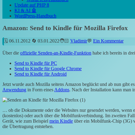
Update auf PHP 8
KI & AI 🤖
WordPress-Handbuch
Amazon: Send to Kindle für Mozilla Firefox
06.11.2012
03.01.2022
Vladimir
Ein Kommentar
Über die
offizielle Senden-an-Kindle-Funktion
habe ich bereits in drei
Send to Kindle für PC
Send to Kindle für Google Chrome
Send to Kindle für Android
Jetzt wurde auch Mozilla seitens Amazon beglückt und ab nun gibt es a
Anwendung
in Form eines
Addons
. Nach der Installation kann man 
… ob die Dokumente oder die Websites nur gesendet werden, wenn
(kostenlos) oder auch über die Mobilfunkverbindung. Im zweiten Fall
Gerät, wie zum Beispiel
mein Kindle
über ein Mobilfunk-Chip (3G) ve
die Übertragung entstehen.