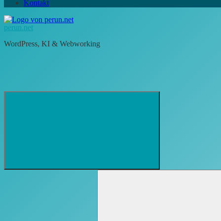
Kontakt
perun.net
WordPress, KI & Webworking
Suchformular
Suchen
öffnen
nach: