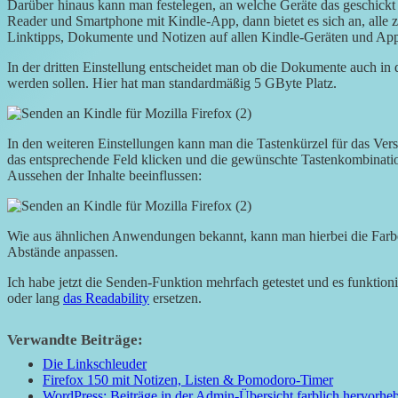
Darüber
hinaus kann man festelegen, an welche Geräte das geschickt
Reader und Smartphone mit Kindle-App, dann bietet es sich an, alle z
Linktipps, Dokumente und Notizen auf allen Kindle-Geräten und Ap
In der dritten Einstellung entscheidet man ob die Dokumente auch in 
werden sollen. Hier hat man standardmäßig 5 GByte Platz.
In den weiteren Einstellungen kann man die Tastenkürzel für das Vers
das entsprechende Feld klicken und die gewünschte Tastenkombinatio
Aussehen der Inhalte beeinflussen:
Wie aus ähnlichen Anwendungen bekannt, kann man hierbei die Farben
Abstände anpassen.
Ich habe jetzt die Senden-Funktion mehrfach getestet und es funktioni
oder lang
das Readability
ersetzen.
Verwandte Beiträge:
Die Linkschleuder
Firefox 150 mit Notizen, Listen & Pomodoro-Timer
WordPress: Beiträge in der Admin-Übersicht farblich hervorhe