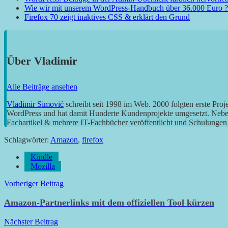
Wie wir mit unserem WordPress-Handbuch über 36.000 Euro 
Firefox 70 zeigt inaktives CSS & erklärt den Grund
Über
Vladimir
Alle Beiträge ansehen
Vladimir Simović
schreibt seit 1998 im Web. 2000 folgten erste Pro
WordPress und hat damit Hunderte Kundenprojekte umgesetzt. Neben 
Fachartikel & mehrere IT-Fachbücher veröffentlicht und Schulungen g
Schlagwörter:
Amazon
,
firefox
Kindle
Mozilla
Beitragsnavigation
Vorheriger Beitrag
Amazon-Partnerlinks mit dem offiziellen Tool kürzen
Nächster Beitrag