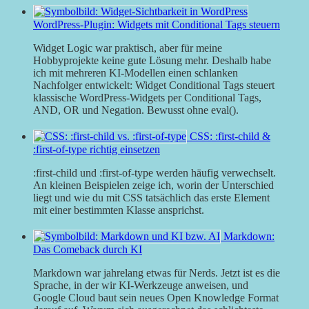
WordPress-Plugin: Widgets mit Conditional Tags steuern
Widget Logic war praktisch, aber für meine
Hobbyprojekte keine gute Lösung mehr. Deshalb habe
ich mit mehreren KI-Modellen einen schlanken
Nachfolger entwickelt: Widget Conditional Tags steuert
klassische WordPress-Widgets per Conditional Tags,
AND, OR und Negation. Bewusst ohne eval().
CSS: :first-child &
:first-of-type richtig einsetzen
:first-child und :first-of-type werden häufig verwechselt.
An kleinen Beispielen zeige ich, worin der Unterschied
liegt und wie du mit CSS tatsächlich das erste Element
mit einer bestimmten Klasse ansprichst.
Markdown:
Das Comeback durch KI
Markdown war jahrelang etwas für Nerds. Jetzt ist es die
Sprache, in der wir KI-Werkzeuge anweisen, und
Google Cloud baut sein neues Open Knowledge Format