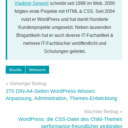
Vladimir Simović
schreibt seit 1998 im Web. 2000
folgten erste Projekte mit HTML & CSS. Seit 2004
nutzt er WordPress und hat damit Hunderte
Kundenprojekte umgesetzt. Neben tausenden
Blogartikeln hat er auch diverse IT-Fachartikel &
mehrere IT-Fachbücher veröffentlicht und
Schulungen geleitet.
Schlagwörter:
Mozilla
Webwork
firebug
,
Beitragsnavigation
firefox
,
Vorheriger Beitrag
Tools
,
270 DIN-A4-Seiten WordPress-Wissen:
webwork-
Anpassung, Administration, Themes-Entwicklung
tools
Nächster Beitrag
WordPress: die CSS-Datei des Child-Themes
performance-freundlicher einbinden