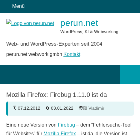
Zum
Menü
Inhalt
perun.net
springen
WordPress, KI & Webworking
Web- und WordPress-Experten seit 2004
perun.net webwork gmbh
Kontakt
Such
öffn
Mozilla Firefox: Firebug 1.11.0 ist da
07.12.2012
03.01.2022
Vladimir
Eine neue Version von
Firebug
– dem “Fehlersuche-Tool
für Websites” für
Mozilla Firefox
– ist da, die Version ist