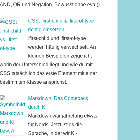
AND, OR und Negation. Bewusst ohne eval().
CSS: :first-child & :first-of-type
richtig einsetzen
:first-child und :first-of-type
werden häufig verwechselt. An
kleinen Beispielen zeige ich,
worin der Unterschied liegt und wie du mit
CSS tatsächlich das erste Element mit einer
bestimmten Klasse ansprichst.
Markdown: Das Comeback
durch KI
Markdown war jahrelang etwas
für Nerds. Jetzt ist es die
Sprache, in der wir KI-