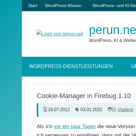
Zum
Start
WordPress-Wissen
WordPress- und KI-Ne
Inhalt
springen
perun.ne
WordPress, KI & Webw
WORDPRESS-DIENSTLEISTUNGEN
U
Cookie-Manager in Firebug 1.10
18.07.2012
03.01.2022
Vladimir
Als ich
vor ein paar Tagen
die neue Version 
ich vergessen zu erwähnen, dass mit der V