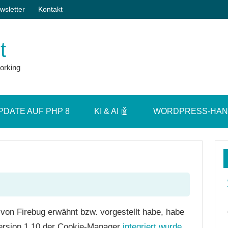
wsletter
Kontakt
t
orking
PDATE AUF PHP 8
KI & AI 🤖
WORDPRESS-HA
von Firebug erwähnt bzw. vorgestellt habe, habe
ersion 1.10 der Cookie-Manager
integriert wurde
.