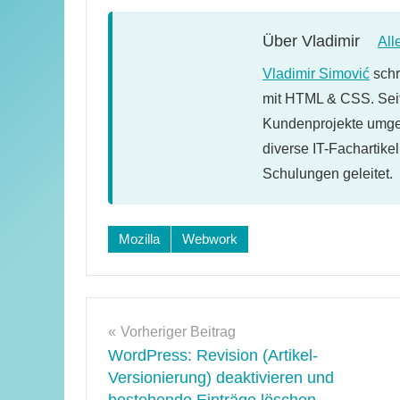
Über
Vladimir
All
Vladimir Simović
schr
mit HTML & CSS. Seit
Kundenprojekte umges
diverse IT-Fachartike
Schulungen geleitet.
Schlagwörter:
Mozilla
Webwork
firebug
,
firefox
,
Tools
,
Beitragsnavigation
webwork-
Vorheriger Beitrag
tools
WordPress: Revision (Artikel-
Versionierung) deaktivieren und
bestehende Einträge löschen