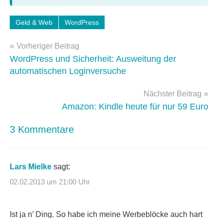
Schlagwörter:
Geld & Web
WordPress
WordPress-
Beitragsnavigation
Tipps
Vorheriger Beitrag
WordPress und Sicherheit: Ausweitung der
automatischen Loginversuche
Nächster Beitrag
Amazon: Kindle heute für nur 59 Euro
3 Kommentare
Lars Mielke
sagt:
02.02.2013 um 21:00 Uhr
Ist ja n’ Ding. So habe ich meine Werbeblöcke auch hart