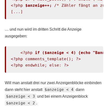
<?php 
$anzeige++;
 /* Zähler fängt an zu 
[...]
… und nun wird im dritten Schritt die Anzeige
ausgegeben:
    <?php 
if ($anzeige < 4) {echo "Banne
<?php comments_template(); ?>

<?php endwhile; else: ?>
Will man anstatt drei nur zwei Anzeigenblöcke einbinden
$anzeige < 4
dann steht hier anstatt
dann
$anzeige < 3
und bei einem Anzeigenblock
$anzeige < 2
.