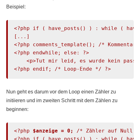
Beispiel:
<?php if ( have_posts() ) : while ( have
[...]

<?php comments_template(); /* Kommentare 
<?php endwhile; else: ?>

    <p>Tut mir leid, es wurde kein passe
<?php endif; /* Loop-Ende */ ?>
Nun geht es darum vor dem Loop einen Zähler zu
initiieren und im zweiten Schritt mit dem Zählen zu
beginnen:
<?php 
$anzeige = 0;
 /* Zähler auf Null s
<?php if ( have_posts() ) : while ( have