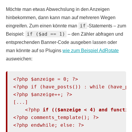
Möchte man etwas Abwechslung in den Anzeigen
hinbekommen, dann kann man auf mehreren Wegen
if
eingreifen. Zum einen könnte man
-Statements – zum
if ($ad == 1)
Beispiel:
– den Zähler abfragen und
entsprechenden Banner-Code ausgeben lassen oder
man könnte auf so Plugins
wie zum Beispiel AdRotate
ausweichen:
<?php $anzeige = 0; ?>

<?php if (have_posts()) : while (have_po
<?php $anzeige++; ?>

[...]

    <?php 
if (($anzeige < 4) and functio
<?php comments_template(); ?>

<?php endwhile; else: ?>