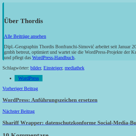
Über
Thordis
Alle Beiträge ansehen
Dipl.-Geographin Thordis Bonfranchi-Simović arbeitet seit Januar 
gmbh betreut, optimiert und wartet sie die WordPress-Projekte der 
und pflegt das
WordPress-Handbuch
.
Schlagwörter:
bilder
,
Einsteiger
,
mediathek
WordPress
Beitragsnavigation
Vorheriger Beitrag
WordPress: Anführungszeichen ersetzen
Nächster Beitrag
Shariff Wrapper: datenschutzkonforme Social-Media-Bu
10 Kommentare