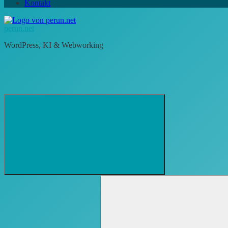
Kontakt
perun.net
WordPress, KI & Webworking
Suchformular
Suchen
öffnen
nach: