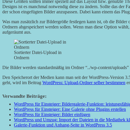
Diese Größen sollten immer speziell auf das Layout bzw. genutzte T
Designs ist es manchmal notwendig diese zu ändern. Sollte das der Fall
der schon eingefügten Bilder anzupassen. Dabei kann einem das Plu
Was man zusätzlich zur Bildergröße festlegen kann ist, ob die Bilder o
Ordnern abgespeichert werden sollen. Wenn man diese Option wählt, 
aufgeräumt aus.
Sortierter Datei-Upload in
Ordnern
Die Bilder werden standardmäßig im Ordner “../wp-content/uploads” 
Den Speicherort der Medien kann man seit der WordPress-Version 3.
geht, wird im Beitrag
WordPress: Upload-Ordner selber bestimmen
er
Verwandte Beiträge:
WordPress für Einsteiger: Bildergalerie-Funktion: leistungsfähi
WordPress für Einsteiger: Eine Galerie ohne Plugins erstellen
WordPress für Einsteiger: Bilder einfügen
WordPress und Umzug: Import der Dateien in die Mediathek kl
Galerie-Funktion und Anhang-Seite in WordPress 3.5