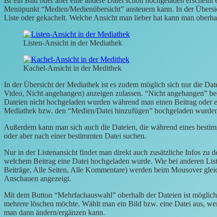
Ist
ein Bild oder aber eine andere Datei schon hochgeladen erscheint 
Menüpunkt “Medien/Medienübersicht” ansteuern kann. In der Übersich
Liste oder gekachelt. Welche Ansicht man lieber hat kann man oberha
Listen-Ansicht in der Mediathek
Kachel-Ansicht in der Medithek
In der Übersicht der Mediathek ist es zudem möglich sich nur die Dat
Video, Nicht angehangen) anzeigen zulassen. “Nicht angehangen” be
Dateien nicht hochgeladen wurden während man einen Beitrag oder ein
Mediathek bzw. den “Medien/Datei hinzufügen” hochgeladen wurde
Außerdem kann man sich auch die Dateien, die während eines besti
oder aber nach einer bestimmten Datei suchen.
Nur in der Listenansicht findet man direkt auch zusätzliche Infos zu
welchem Beitrag eine Datei hochgeladen wurde. Wie bei anderen Lis
Beiträge, Alle Seiten, Alle Kommentare) werden beim Mousover glei
Anschauen angezeigt.
Mit dem Button “Mehrfachauswahl” oberhalb der Dateien ist möglic
mehrere löschen möchte. Wählt man ein Bild bzw. eine Datei aus, wer
man dann ändern/ergänzen kann.