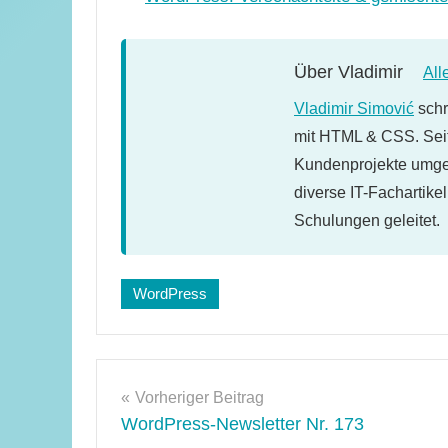
Über
Vladimir
All
Vladimir Simović
schr
mit HTML & CSS. Seit
Kundenprojekte umges
diverse IT-Fachartike
Schulungen geleitet.
Schlagwörter:
WordPress
WordPress-
Tipps
Beitragsnavigation
Vorheriger Beitrag
WordPress-Newsletter Nr. 173