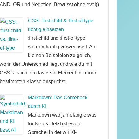
AND, OR und Negation. Bewusst ohne eval().
CSS: :first-child & :first-of-type
richtig einsetzen
:first-child und :first-of-type
werden häufig verwechselt. An
kleinen Beispielen zeige ich,
worin der Unterschied liegt und wie du mit
CSS tatsächlich das erste Element mit einer
bestimmten Klasse ansprichst.
Markdown: Das Comeback
durch KI
Markdown war jahrelang etwas
für Nerds. Jetzt ist es die
Sprache, in der wir KI-