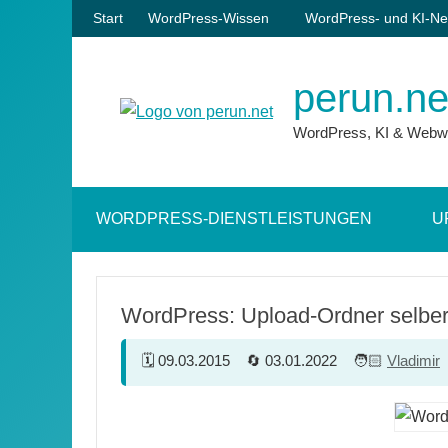
Zum
Start
WordPress-Wissen
WordPress- und KI-Ne
Inhalt
springen
perun.ne
WordPress, KI & Webw
WORDPRESS-DIENSTLEISTUNGEN
U
WordPress: Upload-Ordner selbe
09.03.2015
03.01.2022
Vladimir