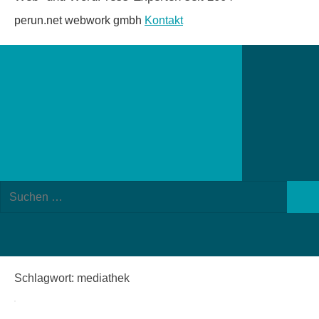
perun.net webwork gmbh
Kontakt
Suchformular
Suchen
öffnen
Such
nach:
Schlagwort:
mediathek