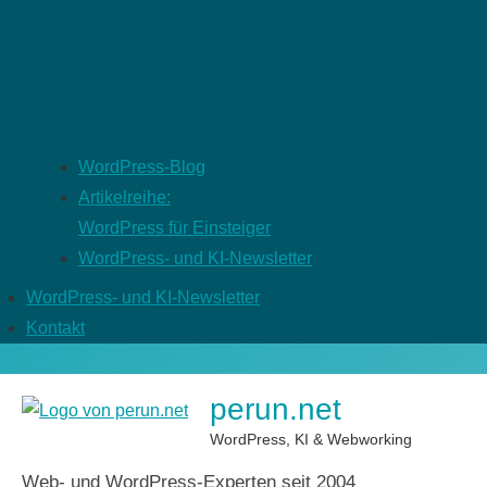
WordPress-Blog
Artikelreihe:
WordPress für Einsteiger
WordPress- und KI-Newsletter
WordPress- und KI-Newsletter
Kontakt
perun.net
WordPress, KI & Webworking
Web- und WordPress-Experten seit 2004