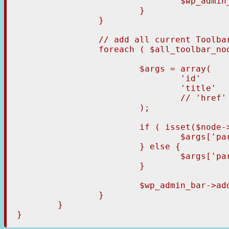
				$wp_admin_bar->add_node($args);

			}

		}

		// add all current Toolbar items to their parent node or to the top-level node

		foreach ( $all_toolbar_nodes as $node ) {

			$args = array(

				'id'      => 'node_id_'.$node->id, // prefix id with "node_id_" to make it a unique id

				'title'   => $node->id,

				// 'href' => $node->href,

			);

			if ( isset($node->parent) && $node->parent ) {

				$args['parent'] = 'node_id_'.$node->parent;

			} else {

				$args['parent'] = 'node_ids';

			}

			$wp_admin_bar->add_node($args);

		}

	}

}