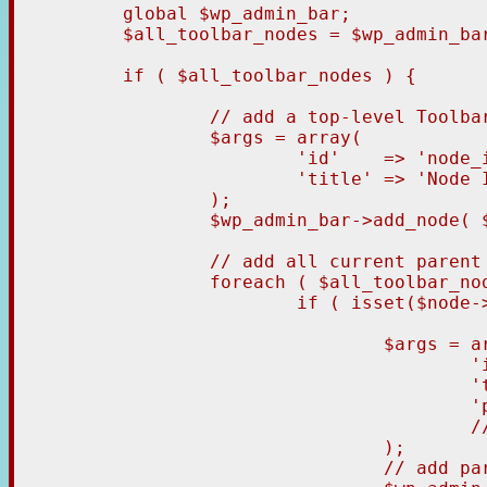
	global $wp_admin_bar;

	$all_toolbar_nodes = $wp_admin_bar->get_nodes();

	if ( $all_toolbar_nodes ) {

		// add a top-level Toolbar item called "Node Id's" to the Toolbar

		$args = array(

			'id'    => 'node_ids',

			'title' => 'Node ID\'s'

		);

		$wp_admin_bar->add_node( $args );

		// add all current parent node id's to the top-level node.

		foreach ( $all_toolbar_nodes as $node  ) {

			if ( isset($node->parent) && $node->parent ) {

				$args = array(

					'id'     => 'node_id_'.$node->id, // prefix id with "node_id_" to make it a unique id

					'title'  => $node->id,

					'parent' => 'node_ids'

					// 'href' => $node->href,

				);

				// add parent node to node "node_ids"
