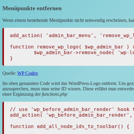
Menüpunkte entfernen
Wenn einem bestehende Menüpunkte nicht notwendig erscheinen, kan
add_action( 'admin_bar_menu', 'remove_wp_l
function remove_wp_logo( $wp_admin_bar ) {
	$wp_admin_bar->remove_node( 'wp-logo' );

}
Quelle:
WP Codex
Im oben genannten Code wird das WordPress-Logo entfernt. Um gezie
anzusprechen, muss man seine ID wissen. Diese erfährt man entwede
einer Ergänzung der
functions.php
// use 'wp_before_admin_bar_render' hook t
add_action( 'wp_before_admin_bar_render', 
function add_all_node_ids_to_toolbar() {
