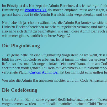
Im Prinzip ist das Konzept der Admin-Bar eines, das ich sehr gut finde
Einführung zu
WordPress 3.1
als störend empfand, muss aber sagen, d
gelernt habe. Jetzt ist die Admin Bar nicht mehr wegzudenken und si
Nun habe ich ja schon erwähnt, dass die Admin Bar kontextsensitiv ist
Links zu Backendbereichen manchaml regelrecht vermisse und mich ä
also nahe sich damit zu beschäftigen wie man diese Admin Bar auch 
wie immer gibt es natürlich mehrere Wege 😉
Die Pluginlösung
… zu gerne hätte ich eine Pluginlösung vorgestellt, da ich weiß, dass
fühlt im bzw. mit Code zu arbeiten. Es ist immerhin einer der großen 
liefert, so dass man Lösungen einfach “einbauen” kann, ohne am Code 
aber für den vorliegenden Fall kein mit WordPress 4.6 funktionierend
verbreitete Plugin
Custom Admin Bar
hat bei mir nicht einwandfrei fu
Wer also die Admin Bar anpassen möchte, wird um Code-Anpassun
Die Codelösung
Um die Admin Bar an seine eigenen Bedürfnisse anzupassen, müssen
vorgenommen werden — im Idealfall natürlich in einem Child Theme