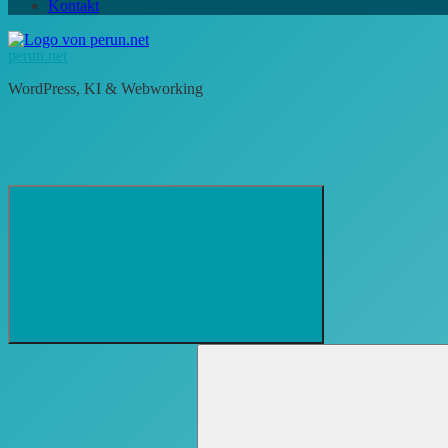
Kontakt
perun.net
WordPress, KI & Webworking
Suchformular
Suchen
öffnen
nach: