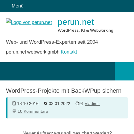
Zum
Menü
Inhalt
perun.net
springen
WordPress, KI & Webworking
Web- und WordPress-Experten seit 2004
perun.net webwork gmbh
Kontakt
Such
öffn
WordPress-Projekte mit BackWPup sichern
18.10.2016
03.01.2022
Vladimir
10 Kommentare
Neuer Auftrag: was soll gesichert werden?