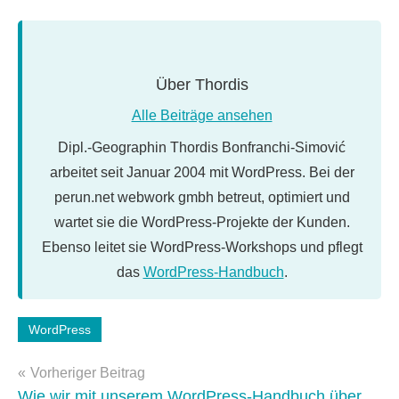
Über
Thordis
Alle Beiträge ansehen
Dipl.-Geographin Thordis Bonfranchi-Simović
arbeitet seit Januar 2004 mit WordPress. Bei der
perun.net webwork gmbh betreut, optimiert und
wartet sie die WordPress-Projekte der Kunden.
Ebenso leitet sie WordPress-Workshops und pflegt
das
WordPress-Handbuch
.
Schlagwörter:
WordPress
WordPress
Beitragsnavigation
5.4
Vorheriger Beitrag
Wie wir mit unserem WordPress-Handbuch über