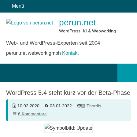
Zum
Menü
Inhalt
perun.net
springen
WordPress, KI & Webworking
Web- und WordPress-Experten seit 2004
perun.net webwork gmbh
Kontakt
Such
öffn
WordPress 5.4 steht kurz vor der Beta-Phase
10.02.2020
03.01.2022
Thordis
6 Kommentare