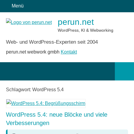
Zum
Menü
Inhalt
perun.net
springen
WordPress, KI & Webworking
Web- und WordPress-Experten seit 2004
perun.net webwork gmbh
Kontakt
Such
öffn
Schlagwort:
WordPress 5.4
WordPress 5.4: neue Blöcke und viele
Verbesserungen