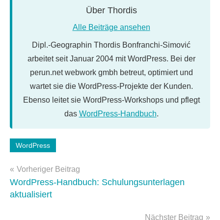
Über
Thordis
Alle Beiträge ansehen
Dipl.-Geographin Thordis Bonfranchi-Simović
arbeitet seit Januar 2004 mit WordPress. Bei der
perun.net webwork gmbh betreut, optimiert und
wartet sie die WordPress-Projekte der Kunden.
Ebenso leitet sie WordPress-Workshops und pflegt
das
WordPress-Handbuch
.
Schlagwörter:
WordPress
WordPress-
Beitragsnavigation
Plugins
Vorheriger Beitrag
WordPress-Handbuch: Schulungsunterlagen
aktualisiert
Nächster Beitrag