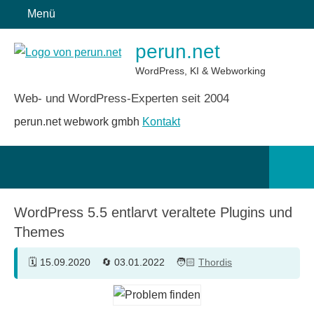
Zum
Menü
Inhalt
perun.net
springen
WordPress, KI & Webworking
Web- und WordPress-Experten seit 2004
perun.net webwork gmbh
Kontakt
Such
öffn
WordPress 5.5 entlarvt veraltete Plugins und
Themes
15.09.2020
03.01.2022
Thordis