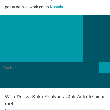
perun.net webwork gmbh
Kontakt
Suchformular
Suchen
öffnen
Such
nach:
WordPress: Koko Analytics zählt Aufrufe nicht
mehr