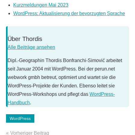
Kurzmeldungen Mai 2023
WordPress: Aktualisierung der bevorzugten Sprache
Über
Thordis
Alle Beiträge ansehen
Dipl.-Geographin Thordis Bonfranchi-Simović arbeitet
seit Januar 2004 mit WordPress. Bei der perun.net
webwork gmbh betreut, optimiert und wartet sie die
WordPress-Projekte der Kunden. Ebenso leitet sie
WordPress-Workshops und pflegt das
WordPress-
Handbuch
.
WordPress
Schlagwörter:
WordPress-
Beitragsnavigation
Vorheriger Beitrag