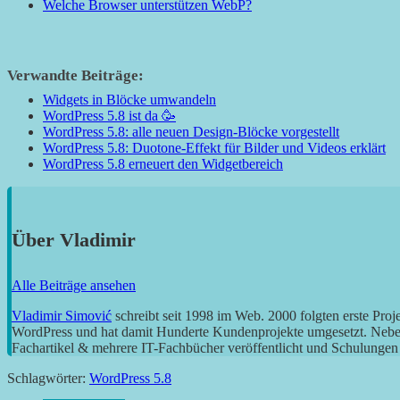
Welche Browser unterstützen WebP?
Verwandte Beiträge:
Widgets in Blöcke umwandeln
WordPress 5.8 ist da 🥳
WordPress 5.8: alle neuen Design-Blöcke vorgestellt
WordPress 5.8: Duotone-Effekt für Bilder und Videos erklärt
WordPress 5.8 erneuert den Widgetbereich
Über
Vladimir
Alle Beiträge ansehen
Vladimir Simović
schreibt seit 1998 im Web. 2000 folgten erste Pro
WordPress und hat damit Hunderte Kundenprojekte umgesetzt. Neben 
Fachartikel & mehrere IT-Fachbücher veröffentlicht und Schulungen g
Schlagwörter:
WordPress 5.8