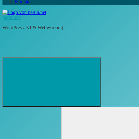
Kontakt
perun.net
WordPress, KI & Webworking
Suchformular
Suchen
öffnen
nach: