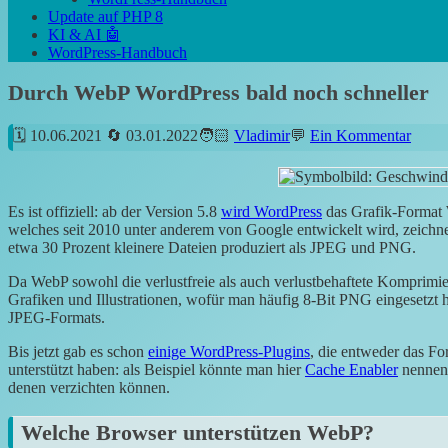
Update auf PHP 8
KI & AI 🤖
WordPress-Handbuch
Durch WebP WordPress bald noch schneller
10.06.2021
03.01.2022
Vladimir
Ein Kommentar
Es ist offiziell: ab der Version 5.8
wird WordPress
das Grafik-Format 
welches seit 2010 unter anderem von Google entwickelt wird, zeichnet 
etwa 30 Prozent kleinere Dateien produziert als JPEG und PNG.
Da WebP sowohl die verlustfreie als auch verlustbehaftete Komprimier
Grafiken und Illustrationen, wofür man häufig 8-Bit PNG eingesetzt h
JPEG-Formats.
Bis jetzt gab es schon
einige WordPress-Plugins
, die entweder das Fo
unterstützt haben: als Beispiel könnte man hier
Cache Enabler
nennen.
denen verzichten können.
Welche Browser unterstützen WebP?