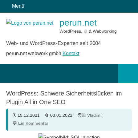
Zum
Menü
Inhalt
perun.net
springen
WordPress, KI & Webworking
Web- und WordPress-Experten seit 2004
perun.net webwork gmbh
Kontakt
Such
öffn
WordPress: Schwere Sicherheitslücken im
Plugin All in One SEO
15.12.2021
03.01.2022
Vladimir
Ein Kommentar