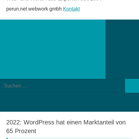
perun.net webwork gmbh
Kontakt
Suchformular
Suchen
öffnen
Such
nach:
2022: WordPress hat einen Marktanteil von
65 Prozent