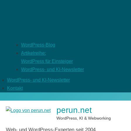
WordPress-Blog
Artikelreihe:
WordPress für Einsteiger
WordPress- und KI-Newsletter
WordPress- und KI-Newsletter
Kontakt
perun.net
WordPress, KI & Webworking
Web- und WordPress-Experten seit 2004