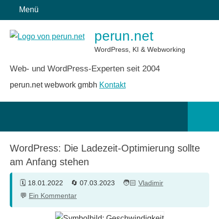
Zum
Menü
Inhalt
perun.net
springen
WordPress, KI & Webworking
Web- und WordPress-Experten seit 2004
perun.net webwork gmbh
Kontakt
Such
öffn
WordPress: Die Ladezeit-Optimierung sollte
am Anfang stehen
18.01.2022
07.03.2023
Vladimir
Ein Kommentar