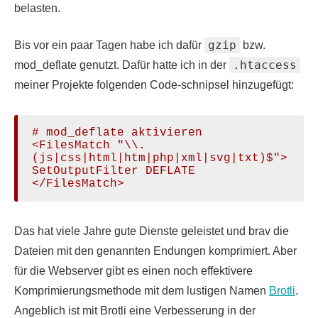
belasten.
gzip
Bis vor ein paar Tagen habe ich dafür
bzw.
.htaccess
mod_deflate genutzt. Dafür hatte ich in der
meiner Projekte folgenden Code-schnipsel hinzugefügt:
# mod_deflate aktivieren

<FilesMatch "\\.
(js|css|html|htm|php|xml|svg|txt)$">

SetOutputFilter DEFLATE

</FilesMatch>
Das hat viele Jahre gute Dienste geleistet und brav die
Dateien mit den genannten Endungen komprimiert. Aber
für die Webserver gibt es einen noch effektivere
Komprimierungsmethode mit dem lustigen Namen
Brotli
.
Angeblich ist mit Brotli eine Verbesserung in der