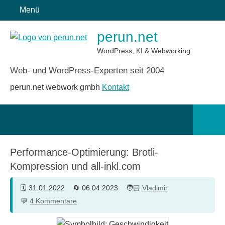
Zum
Menü
Inhalt
perun.net
springen
WordPress, KI & Webworking
Web- und WordPress-Experten seit 2004
perun.net webwork gmbh
Kontakt
Such
öffn
Performance-Optimierung: Brotli-
Kompression und all-inkl.com
31.01.2022
06.04.2023
Vladimir
4 Kommentare