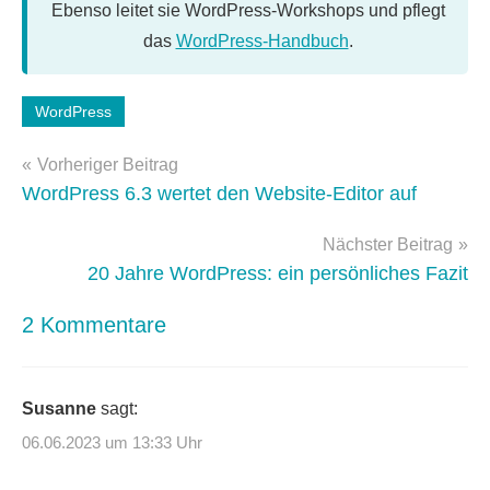
Ebenso leitet sie WordPress-Workshops und pflegt
das
WordPress-Handbuch
.
Schlagwörter:
WordPress
Block-
Beitragsnavigation
Theme
,
Vorheriger Beitrag
WordPress-
WordPress 6.3 wertet den Website-Editor auf
Tipps
Nächster Beitrag
20 Jahre WordPress: ein persönliches Fazit
2 Kommentare
Susanne
sagt:
06.06.2023 um 13:33 Uhr