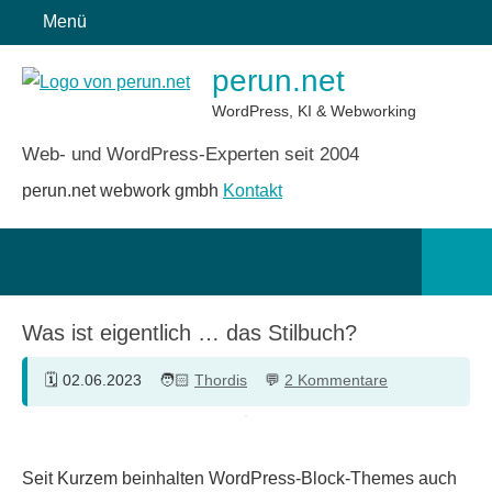
Zum
Menü
Inhalt
perun.net
springen
WordPress, KI & Webworking
Web- und WordPress-Experten seit 2004
perun.net webwork gmbh
Kontakt
Such
öffn
Was ist eigentlich … das Stilbuch?
02.06.2023
Thordis
2 Kommentare
Seit Kurzem beinhalten WordPress-Block-Themes auch