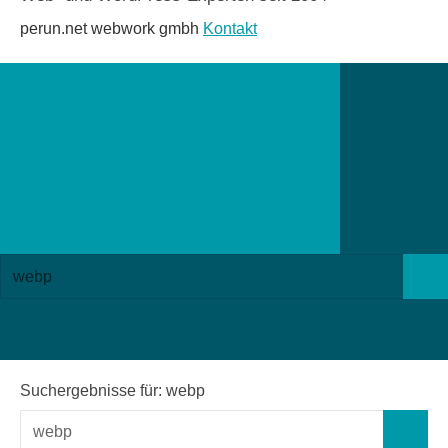
perun.net webwork gmbh
Kontakt
Suchformular
Suchen
öffnen
Such
nach:
Suchergebnisse für:
webp
Suchen
Suchen