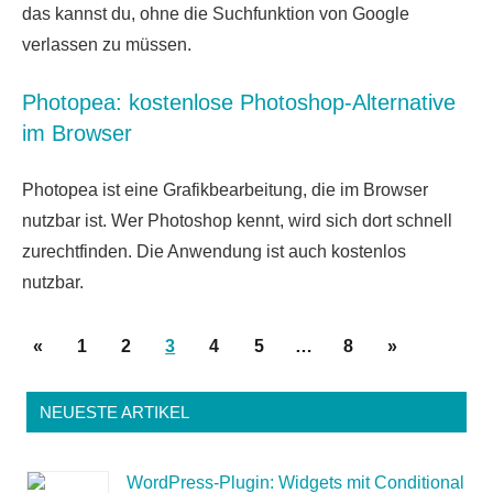
das kannst du, ohne die Suchfunktion von Google
verlassen zu müssen.
Photopea: kostenlose Photoshop-Alternative
im Browser
Photopea ist eine Grafikbearbeitung, die im Browser
nutzbar ist. Wer Photoshop kennt, wird sich dort schnell
zurechtfinden. Die Anwendung ist auch kostenlos
nutzbar.
Seitennummerierung
Vorherige
Nächste
«
1
2
3
4
5
…
8
»
der
Beiträge
Beiträge
Beiträge
NEUESTE ARTIKEL
WordPress-Plugin: Widgets mit Conditional