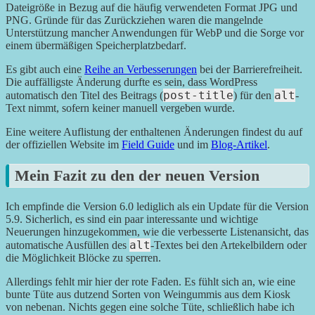
Dateigröße in Bezug auf die häufig verwendeten Format JPG und
PNG. Gründe für das Zurückziehen waren die mangelnde
Unterstützung mancher Anwendungen für WebP und die Sorge vor
einem übermäßigen Speicherplatzbedarf.
Es gibt auch eine
Reihe an Verbesserungen
bei der Barrierefreiheit.
Die auffälligste Änderung durfte es sein, dass WordPress
post-title
alt
automatisch den Titel des Beitrags (
) für den
-
Text nimmt, sofern keiner manuell vergeben wurde.
Eine weitere Auflistung der enthaltenen Änderungen findest du auf
der offiziellen Website im
Field Guide
und im
Blog-Artikel
.
Mein Fazit zu den der neuen Version
Ich empfinde die Version 6.0 lediglich als ein Update für die Version
5.9. Sicherlich, es sind ein paar interessante und wichtige
Neuerungen hinzugekommen, wie die verbesserte Listenansicht, das
alt
automatische Ausfüllen des
-Textes bei den Artekelbildern oder
die Möglichkeit Blöcke zu sperren.
Allerdings fehlt mir hier der rote Faden. Es fühlt sich an, wie eine
bunte Tüte aus dutzend Sorten von Weingummis aus dem Kiosk
von nebenan. Nichts gegen eine solche Tüte, schließlich habe ich