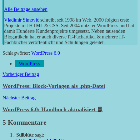
Alle Beiträge ansehen
Vladimir Simović
schreibt seit 1998 im Web. 2000 folgten erste
Projekte mit HTML & CSS. Seit 2004 nutzt er WordPress und hat
damit Hunderte Kundenprojekte umgesetzt. Neben tausenden
Blogartikeln hat er auch diverse IT-Fachartikel & mehrere IT-
Fachbücher veröffentlicht und Schulungen geleitet.
Schlagwörter:
WordPress 6.0
WordPress
Beitragsnavigation
Vorheriger Beitrag
WordPress: Block-Vorlagen als .php-Datei
Nächster Beitrag
WordPress 6.0: Handbuch aktualisiert 📘
5 Kommentare
Stilblüte
sagt: