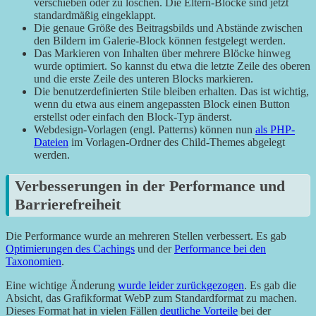
verschieben oder zu löschen. Die Eltern-Blöcke sind jetzt
standardmäßig eingeklappt.
Die genaue Größe des Beitragsbilds und Abstände zwischen
den Bildern im Galerie-Block können festgelegt werden.
Das Markieren von Inhalten über mehrere Blöcke hinweg
wurde optimiert. So kannst du etwa die letzte Zeile des oberen
und die erste Zeile des unteren Blocks markieren.
Die benutzerdefinierten Stile bleiben erhalten. Das ist wichtig,
wenn du etwa aus einem angepassten Block einen Button
erstellst oder einfach den Block-Typ änderst.
Webdesign-Vorlagen (engl. Patterns) können nun
als PHP-
Dateien
im Vorlagen-Ordner des Child-Themes abgelegt
werden.
Verbesserungen in der Performance und
Barrierefreiheit
Die Performance wurde an mehreren Stellen verbessert. Es gab
Optimierungen des Cachings
und der
Performance bei den
Taxonomien
.
Eine wichtige Änderung
wurde leider zurückgezogen
. Es gab die
Absicht, das Grafikformat WebP zum Standardformat zu machen.
Dieses Format hat in vielen Fällen
deutliche Vorteile
bei der