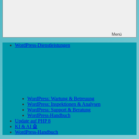
Menü
WordPress-Dienstleistungen
WordPress: Wartung & Betreuung
WordPress: Inspektionen & Analysen
WordPress: Support & Beratung
WordPress-Handbuch
Update auf PHP 8
KI & AI 🤖
WordPress-Handbuch