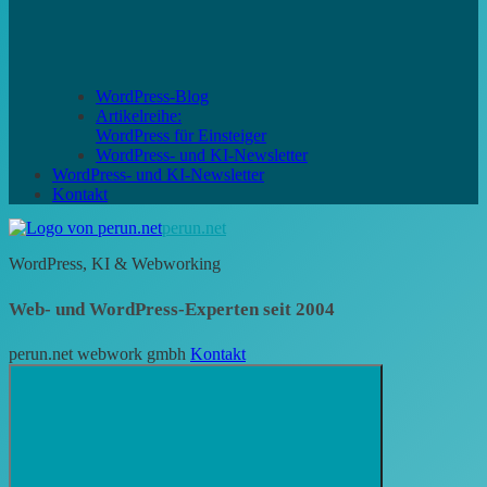
WordPress-Blog
Artikelreihe:
WordPress für Einsteiger
WordPress- und KI-Newsletter
WordPress- und KI-Newsletter
Kontakt
perun.net
WordPress, KI & Webworking
Web- und WordPress-Experten seit 2004
perun.net webwork gmbh
Kontakt