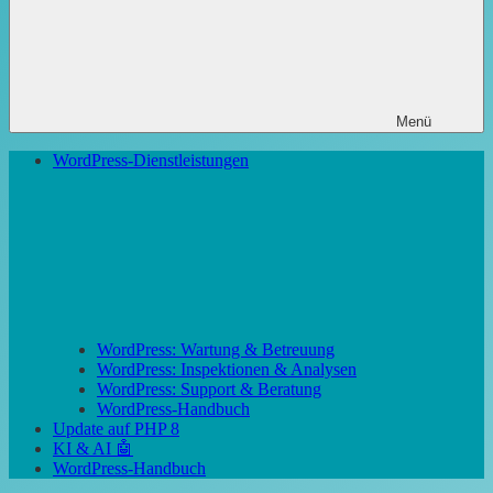
Menü
WordPress-Dienstleistungen
WordPress: Wartung & Betreuung
WordPress: Inspektionen & Analysen
WordPress: Support & Beratung
WordPress-Handbuch
Update auf PHP 8
KI & AI 🤖
WordPress-Handbuch