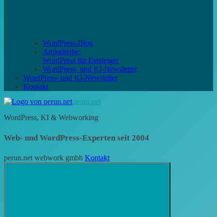
WordPress-Blog
Artikelreihe:
WordPress für Einsteiger
WordPress- und KI-Newsletter
WordPress- und KI-Newsletter
Kontakt
perun.net
WordPress, KI & Webworking
Web- und WordPress-Experten seit 2004
perun.net webwork gmbh
Kontakt