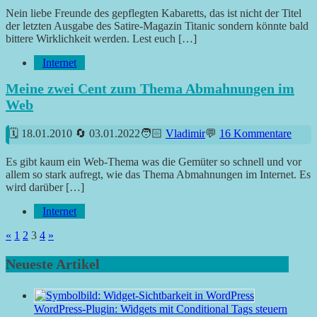
Nein liebe Freunde des gepflegten Kabaretts, das ist nicht der Titel
der letzten Ausgabe des Satire-Magazin Titanic sondern könnte bald
bittere Wirklichkeit werden. Lest euch […]
Internet
Meine zwei Cent zum Thema Abmahnungen im
Web
18.01.2010
03.01.2022
Vladimir
16 Kommentare
Es gibt kaum ein Web-Thema was die Gemüter so schnell und vor
allem so stark aufregt, wie das Thema Abmahnungen im Internet. Es
wird darüber […]
Internet
Seitennummerierung
Vorherige
Nächste
«
1
2
3
4
»
Beiträge
Beiträge
der
Neueste Artikel
Beiträge
WordPress-Plugin: Widgets mit Conditional Tags steuern