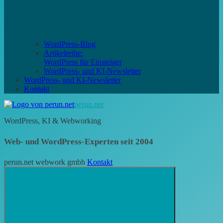
WordPress-Blog
Artikelreihe:
WordPress für Einsteiger
WordPress- und KI-Newsletter
WordPress- und KI-Newsletter
Kontakt
perun.net
WordPress, KI & Webworking
Web- und WordPress-Experten seit 2004
perun.net webwork gmbh
Kontakt