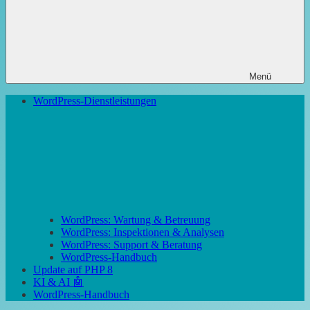
Menü
WordPress-Dienstleistungen
WordPress: Wartung & Betreuung
WordPress: Inspektionen & Analysen
WordPress: Support & Beratung
WordPress-Handbuch
Update auf PHP 8
KI & AI 🤖
WordPress-Handbuch