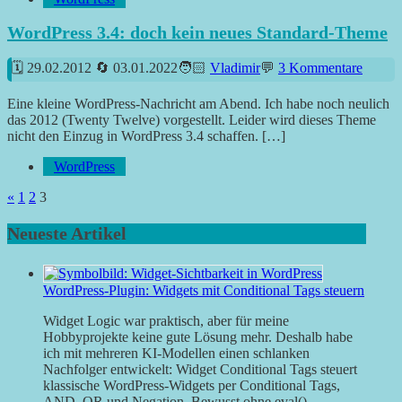
WordPress 3.4: doch kein neues Standard-Theme
29.02.2012
03.01.2022
Vladimir
3 Kommentare
Eine kleine WordPress-Nachricht am Abend. Ich habe noch neulich
das 2012 (Twenty Twelve) vorgestellt. Leider wird dieses Theme
nicht den Einzug in WordPress 3.4 schaffen. […]
WordPress
Seitennummerierung
Vorherige
«
1
2
3
Beiträge
der
Neueste Artikel
Beiträge
WordPress-Plugin: Widgets mit Conditional Tags steuern
Widget Logic war praktisch, aber für meine
Hobbyprojekte keine gute Lösung mehr. Deshalb habe
ich mit mehreren KI-Modellen einen schlanken
Nachfolger entwickelt: Widget Conditional Tags steuert
klassische WordPress-Widgets per Conditional Tags,
AND, OR und Negation. Bewusst ohne eval().