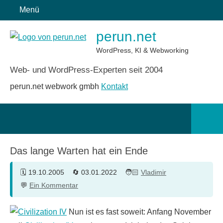
Zum
Menü
Inhalt
perun.net
springen
WordPress, KI & Webworking
Web- und WordPress-Experten seit 2004
perun.net webwork gmbh
Kontakt
Such
öffn
Das lange Warten hat ein Ende
19.10.2005
03.01.2022
Vladimir
Ein Kommentar
Nun ist es fast soweit: Anfang November