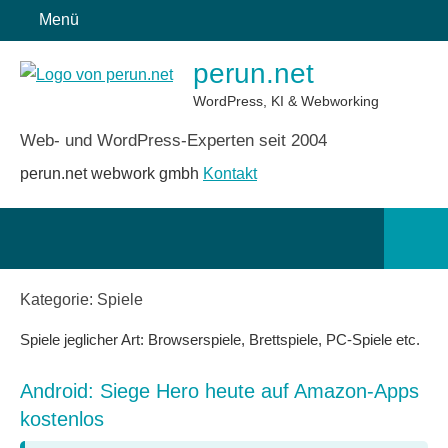
Zum
Menü
Inhalt
perun.net
springen
WordPress, KI & Webworking
Web- und WordPress-Experten seit 2004
perun.net webwork gmbh
Kontakt
Such
öffn
Kategorie:
Spiele
Spiele jeglicher Art: Browserspiele, Brettspiele, PC-Spiele etc.
Android: Siege Hero heute auf Amazon-Apps
kostenlos