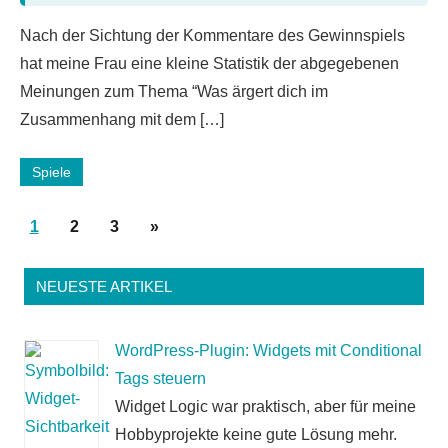
2
Nach der Sichtung der Kommentare des Gewinnspiels
Kommentare
hat meine Frau eine kleine Statistik der abgegebenen
Meinungen zum Thema “Was ärgert dich im
Zusammenhang mit dem […]
Spiele
Seitennummerierung
Nächste
1
2
3
»
der
Beiträge
Beiträge
NEUESTE ARTIKEL
WordPress-Plugin: Widgets mit Conditional
Tags steuern
Widget Logic war praktisch, aber für meine
Hobbyprojekte keine gute Lösung mehr.