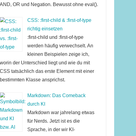
AND, OR und Negation. Bewusst ohne eval().
CSS: :first-child & :first-of-type
richtig einsetzen
:first-child und :first-of-type
werden häufig verwechselt. An
kleinen Beispielen zeige ich,
worin der Unterschied liegt und wie du mit
CSS tatsächlich das erste Element mit einer
bestimmten Klasse ansprichst.
Markdown: Das Comeback
durch KI
Markdown war jahrelang etwas
für Nerds. Jetzt ist es die
Sprache, in der wir KI-