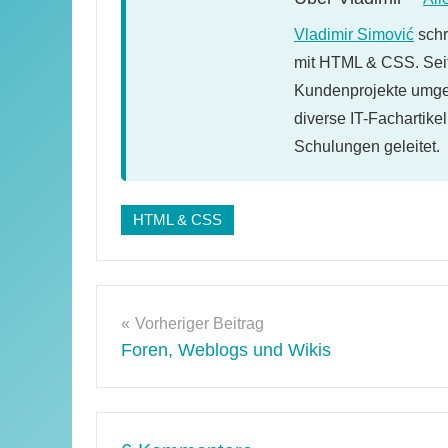
Vladimir Simović
schr
mit HTML & CSS. Seit
Kundenprojekte umges
diverse IT-Fachartike
Schulungen geleitet.
Schlagwörter:
HTML & CSS
css-
tipps
Beitragsnavigation
Vorheriger Beitrag
Foren, Weblogs und Wikis