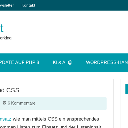
wsletter
Kontakt
t
orking
PDATE AUF PHP 8
KI & AI 🤖
WORDPRESS-HA
und CSS
6 Kommentare
Ansatz
wie man mittels CSS ein ansprechendes
 kommen Listen zum Einsatz und der Listeninhalt