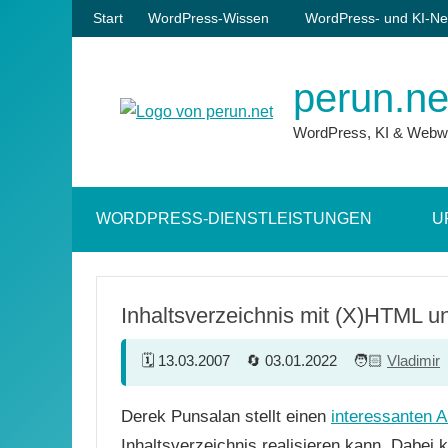
Zum
Start
WordPress-Wissen
WordPress- und KI-Ne
Inhalt
springen
perun.ne
WordPress, KI & Webw
WORDPRESS-DIENSTLEISTUNGEN
U
Inhaltsverzeichnis mit (X)HTML 
13.03.2007
03.01.2022
Vladimir
Derek Punsalan stellt einen
interessanten 
Inhaltsverzeichnis realisieren kann. Dabei