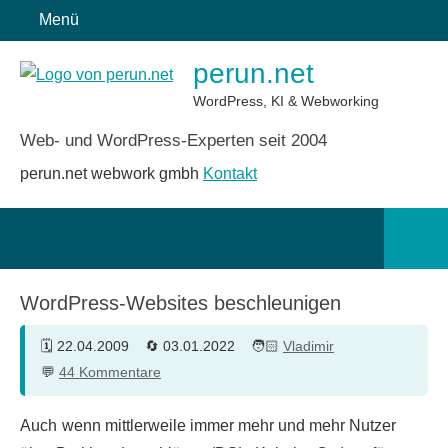
Zum
Menü
Inhalt
perun.net
springen
WordPress, KI & Webworking
Web- und WordPress-Experten seit 2004
perun.net webwork gmbh
Kontakt
Such
öffn
WordPress-Websites beschleunigen
22.04.2009
03.01.2022
Vladimir
44 Kommentare
Auch
wenn mittlerweile immer mehr und mehr Nutzer