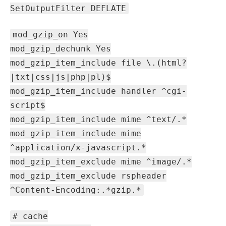
SetOutputFilter DEFLATE
mod_gzip_on Yes
mod_gzip_dechunk Yes
mod_gzip_item_include file \.(html?
|txt|css|js|php|pl)$
mod_gzip_item_include handler ^cgi-
script$
mod_gzip_item_include mime ^text/.*
mod_gzip_item_include mime
^application/x-javascript.*
mod_gzip_item_exclude mime ^image/.*
mod_gzip_item_exclude rspheader
^Content-Encoding:.*gzip.*
# cache