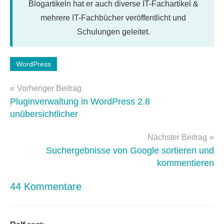
Blogartikeln hat er auch diverse IT-Fachartikel &
mehrere IT-Fachbücher veröffentlicht und
Schulungen geleitet.
Schlagwörter:
WordPress
apache
,
Beitragsnavigation
htaccess
,
Vorheriger Beitrag
optimierung
,
Pluginverwaltung in WordPress 2.8
Performance
,
unübersichtlicher
wordpress-
anpassung
Nächster Beitrag
Suchergebnisse von Google sortieren und
kommentieren
44 Kommentare