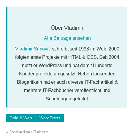
Über
Vladimir
Alle Beiträge ansehen
Vladimir Simović
schreibt seit 1998 im Web. 2000
folgten erste Projekte mit HTML & CSS. Seit 2004
nutzt er WordPress und hat damit Hunderte
Kundenprojekte umgesetzt. Neben tausenden
Blogartikeln hat er auch diverse IT-Fachartikel &
mehrere IT-Fachbücher veröffentlicht und
Schulungen geleitet.
Schlagwörter:
Geld & Web
WordPress
geld-
Beitragsnavigation
verdienen
,
Vorheriger Beitrag