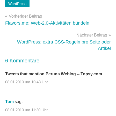
Schlagwörter:
WordPress
entwicklung
,
Beitragsnavigation
wordpress
Vorheriger Beitrag
3.0
,
Flavors.me: Web-2.0-Aktivitäten bündeln
WordPress-
Plugins
Nächster Beitrag
WordPress: extra CSS-Regeln pro Seite oder
Artikel
6 Kommentare
Tweets that mention Peruns Weblog -- Topsy.com
08.01.2010 um 10:43 Uhr
Tom
sagt:
08.01.2010 um 11:30 Uhr