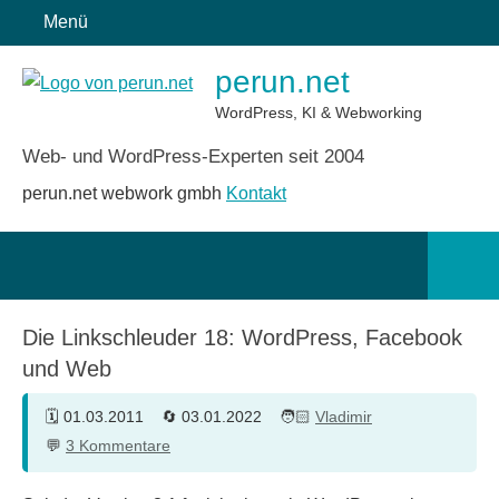
Zum
Menü
Inhalt
perun.net
springen
WordPress, KI & Webworking
Web- und WordPress-Experten seit 2004
perun.net webwork gmbh
Kontakt
Such
öffn
Die Linkschleuder 18: WordPress, Facebook
und Web
01.03.2011
03.01.2022
Vladimir
3 Kommentare