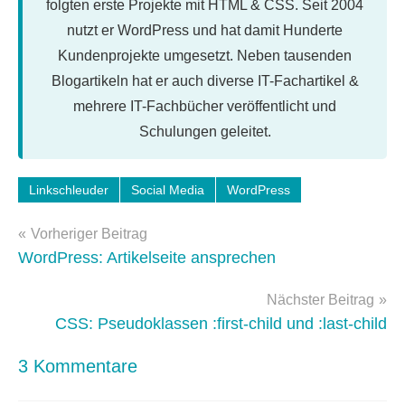
folgten erste Projekte mit HTML & CSS. Seit 2004
nutzt er WordPress und hat damit Hunderte
Kundenprojekte umgesetzt. Neben tausenden
Blogartikeln hat er auch diverse IT-Fachartikel &
mehrere IT-Fachbücher veröffentlicht und
Schulungen geleitet.
Schlagwörter:
Linkschleuder
Social Media
WordPress
e-
Beitragsnavigation
mail
,
Vorheriger Beitrag
Facebook
,
WordPress: Artikelseite ansprechen
newsletter
,
optimierung
,
Nächster Beitrag
Performance
,
CSS: Pseudoklassen :first-child und :last-child
web
2.0
,
3 Kommentare
WordPress-
Tipps