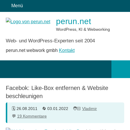
Zum
Menü
Inhalt
perun.net
springen
WordPress, KI & Webworking
Web- und WordPress-Experten seit 2004
perun.net webwork gmbh
Kontakt
Such
öffn
Facebok: Like-Box entfernen & Website
beschleunigen
26.08.2011
03.01.2022
Vladimir
19 Kommentare