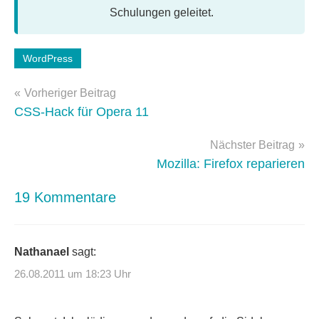
Schulungen geleitet.
Schlagwörter:
WordPress
Facebook
,
Beitragsnavigation
optimierung
,
Vorheriger Beitrag
Performance
CSS-Hack für Opera 11
Nächster Beitrag
Mozilla: Firefox reparieren
19 Kommentare
Nathanael
sagt:
26.08.2011 um 18:23 Uhr