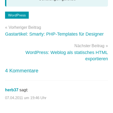
Schlagwörter:
WordPress
wordpress-
Beitragsnavigation
faq
,
Vorheriger Beitrag
WordPress-
Gastartikel: Smarty: PHP-Templates für Designer
Tipps
Nächster Beitrag
WordPress: Weblog als statisches HTML
exportieren
4 Kommentare
herb37
sagt:
07.04.2011 um 19:46 Uhr