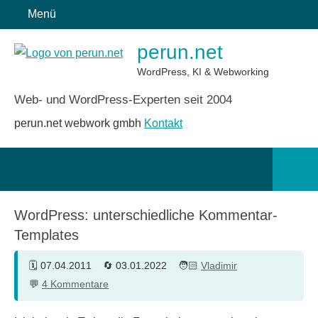
Zum
Menü
Inhalt
perun.net
springen
WordPress, KI & Webworking
Web- und WordPress-Experten seit 2004
perun.net webwork gmbh
Kontakt
Such
öffn
WordPress: unterschiedliche Kommentar-
Templates
07.04.2011
03.01.2022
Vladimir
4 Kommentare