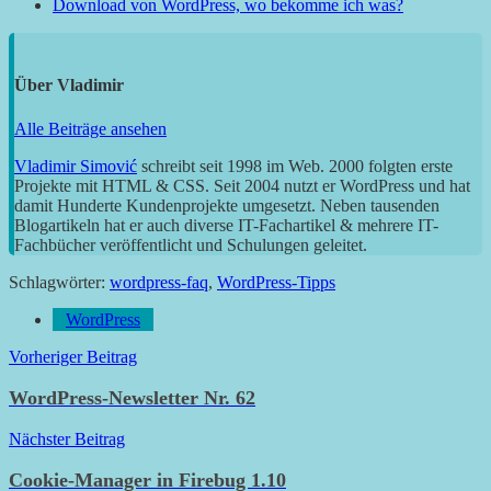
Download von WordPress, wo bekomme ich was?
Über
Vladimir
Alle Beiträge ansehen
Vladimir Simović
schreibt seit 1998 im Web. 2000 folgten erste
Projekte mit HTML & CSS. Seit 2004 nutzt er WordPress und hat
damit Hunderte Kundenprojekte umgesetzt. Neben tausenden
Blogartikeln hat er auch diverse IT-Fachartikel & mehrere IT-
Fachbücher veröffentlicht und Schulungen geleitet.
Schlagwörter:
wordpress-faq
,
WordPress-Tipps
WordPress
Beitragsnavigation
Vorheriger Beitrag
WordPress-Newsletter Nr. 62
Nächster Beitrag
Cookie-Manager in Firebug 1.10