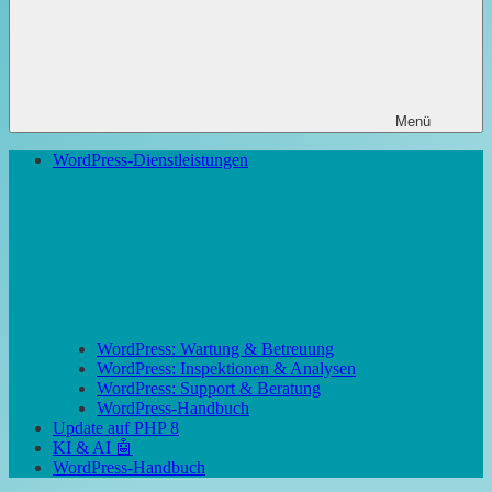
Menü
WordPress-Dienstleistungen
WordPress: Wartung & Betreuung
WordPress: Inspektionen & Analysen
WordPress: Support & Beratung
WordPress-Handbuch
Update auf PHP 8
KI & AI 🤖
WordPress-Handbuch