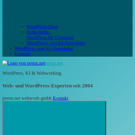
WordPress-Blog
Artikelreihe:
WordPress für Einsteiger
WordPress- und KI-Newsletter
WordPress- und KI-Newsletter
Kontakt
perun.net
WordPress, KI & Webworking
Web- und WordPress-Experten seit 2004
perun.net webwork gmbh
Kontakt