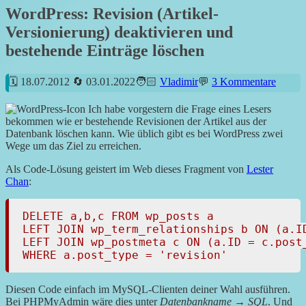
WordPress: Revision (Artikel-
Versionierung) deaktivieren und
bestehende Einträge löschen
18.07.2012
03.01.2022
Vladimir
3 Kommentare
Ich habe vorgestern die Frage eines Lesers
bekommen wie er bestehende Revisionen der Artikel aus der
Datenbank löschen kann. Wie üblich gibt es bei WordPress zwei
Wege um das Ziel zu erreichen.
Als Code-Lösung geistert im Web dieses Fragment von
Lester
Chan
:
DELETE a,b,c FROM wp_posts a

LEFT JOIN wp_term_relationships b ON (a.ID
LEFT JOIN wp_postmeta c ON (a.ID = c.post_
WHERE a.post_type = 'revision'
Diesen Code einfach im MySQL-Clienten deiner Wahl ausführen.
Bei PHPMyAdmin wäre dies unter
Datenbankname
→
SQL
. Und