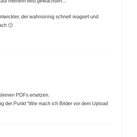
st auf meinem Mist gewachsen…
twickler, der wahnsinnig schnell reagiert und
ach 🙂
 kleinen PDFs ersetzen.
utig der Punkt “Wie mach ich Bilder vor dem Upload