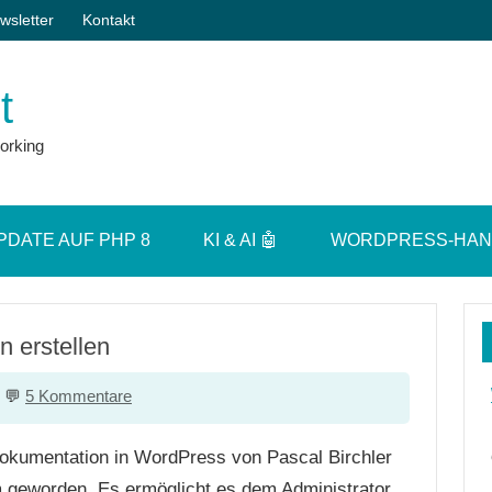
wsletter
Kontakt
t
orking
PDATE AUF PHP 8
KI & AI 🤖
WORDPRESS-HA
 erstellen
5 Kommentare
okumentation in WordPress von Pascal Birchler
geworden. Es ermöglicht es dem Administrator