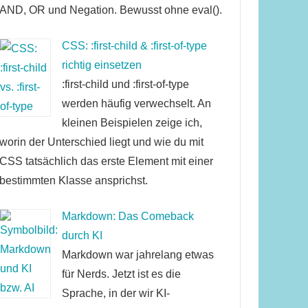
AND, OR und Negation. Bewusst ohne eval().
CSS: :first-child & :first-of-type
richtig einsetzen
:first-child und :first-of-type
werden häufig verwechselt. An
kleinen Beispielen zeige ich,
worin der Unterschied liegt und wie du mit
CSS tatsächlich das erste Element mit einer
bestimmten Klasse ansprichst.
Markdown: Das Comeback
durch KI
Markdown war jahrelang etwas
für Nerds. Jetzt ist es die
Sprache, in der wir KI-