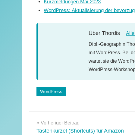
Kurzmeldungen Mai 2023
WordPress: Aktualisierung der bevorzu
Über
Thordis
All
Dipl.-Geographin Thor
mit WordPress. Bei d
wartet sie die WordPr
WordPress-Workshops
Schlagwörter:
WordPress
WordPress-
Plugins
Beitragsnavigation
Vorheriger Beitrag
Tastenkürzel (Shortcuts) für Amazon