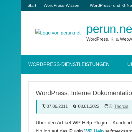
Zum
Start
WordPress-Wissen
WordPress- und KI-Ne
Inhalt
springen
perun.ne
WordPress, KI & Webw
WORDPRESS-DIENSTLEISTUNGEN
U
WordPress: Interne Dokumentation
07.06.2011
03.01.2022
Thordis
Über den Artikel WP Help Plugin – Kundend
bin ich auf das Plugin
WP Help
aufmerksam 