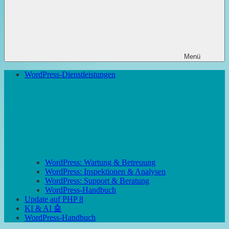
Menü
WordPress-Dienstleistungen
WordPress: Wartung & Betreuung
WordPress: Inspektionen & Analysen
WordPress: Support & Beratung
WordPress-Handbuch
Update auf PHP 8
KI & AI 🤖
WordPress-Handbuch