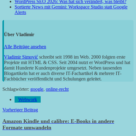
WordPress SEO 2026: Was hat sich verändert, was bleibt?
Sortierte News mit Gemini: Workspace Studio statt Google
Alerts
Über
Vladimir
Alle Beiträge ansehen
Vladimir Simović
schreibt seit 1998 im Web. 2000 folgten erste
Projekte mit HTML & CSS. Seit 2004 nutzt er WordPress und hat
damit Hunderte Kundenprojekte umgesetzt. Neben tausenden
Blogartikeln hat er auch diverse IT-Fachartikel & mehrere IT-
Fachbücher veröffentlicht und Schulungen geleitet.
Schlagwörter:
google
,
online-recht
Webwork
Beitragsnavigation
Vorheriger Beitrag
Amazon Kindle und calibre: E-Books in andere
Formate umwandeln