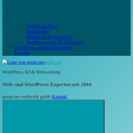
WordPress-Blog
Artikelreihe:
WordPress für Einsteiger
WordPress- und KI-Newsletter
WordPress- und KI-Newsletter
Kontakt
perun.net
WordPress, KI & Webworking
Web- und WordPress-Experten seit 2004
perun.net webwork gmbh
Kontakt