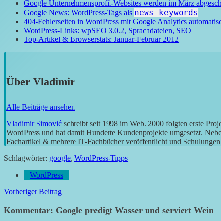
Google Unternehmensprofil-Websites werden im März abgescha
news_keywords
Google News: WordPress-Tags als
404-Fehlerseiten in WordPress mit Google Analytics automatis
WordPress-Links: wpSEO 3.0.2, Sprachdateien, SEO
Top-Artikel & Browserstats: Januar-Februar 2012
Über
Vladimir
Alle Beiträge ansehen
Vladimir Simović
schreibt seit 1998 im Web. 2000 folgten erste Pro
WordPress und hat damit Hunderte Kundenprojekte umgesetzt. Neben 
Fachartikel & mehrere IT-Fachbücher veröffentlicht und Schulungen g
Schlagwörter:
google
,
WordPress-Tipps
WordPress
Beitragsnavigation
Vorheriger Beitrag
Kommentar: Google predigt Wasser und serviert Wein