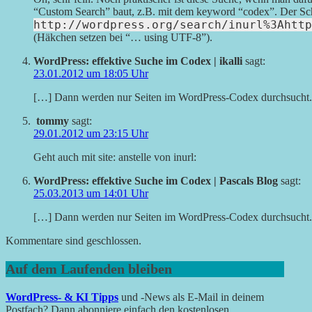
“Custom Search” baut, z.B. mit dem keyword “codex”. Der Schn
http://wordpress.org/search/inurl%3Ahttp
(Häkchen setzen bei “… using UTF-8”).
WordPress: effektive Suche im Codex | ikalli
sagt:
23.01.2012 um 18:05 Uhr
[…] Dann werden nur Seiten im WordPress-Codex durchsucht.
tommy
sagt:
29.01.2012 um 23:15 Uhr
Geht auch mit site: anstelle von inurl:
WordPress: effektive Suche im Codex | Pascals Blog
sagt:
25.03.2013 um 14:01 Uhr
[…] Dann werden nur Seiten im WordPress-Codex durchsucht.
Kommentare sind geschlossen.
Auf dem Laufenden bleiben
WordPress- & KI Tipps
und -News als E-Mail in deinem
Postfach? Dann abonniere einfach den kostenlosen