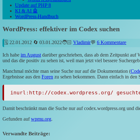
Update auf PHP 8
KI & AI 🤖
WordPress-Handbuch
WordPress: effektiver im Codex suchen
22.01.2012
03.01.2022
Vladimir
6 Kommentare
Ich habe
im August
darüber geschrieben, dass ab dem Zeitpunkt auf 
und das die positiv zu sehen ist, weil man jetzt viel bessere Sucher
Manchmal möchte man seine Suche nur auf die Dokumentation (
Cod
Ergebnisse aus den
Foren
zu sehen bekommen. Dann einfach in den S
inurl:http://codex.wordpress.org/ gesucht
Damit beschränkt man die Suche nur auf codex.wordpress.org und di
Gefunden auf
wpmu.org
.
Verwandte Beiträge: