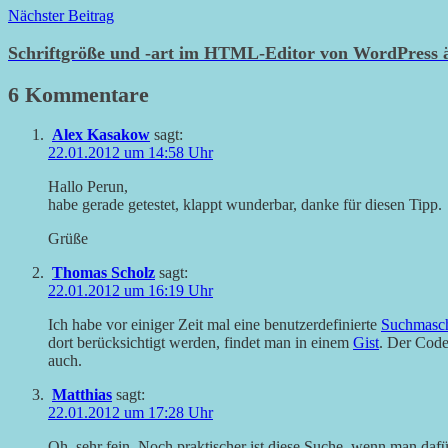
Nächster Beitrag
Schriftgröße und -art im HTML-Editor von WordPress 
6 Kommentare
Alex Kasakow
sagt:
22.01.2012 um 14:58 Uhr
Hallo Perun,
habe gerade getestet, klappt wunderbar, danke für diesen Tipp.
Grüße
Thomas Scholz
sagt:
22.01.2012 um 16:19 Uhr
Ich habe vor einiger Zeit mal eine benutzerdefinierte
Suchmasch
dort berücksichtigt werden, findet man in einem
Gist
. Der Codex
auch.
Matthias
sagt:
22.01.2012 um 17:28 Uhr
Oh, sehr fein. Noch praktischer ist diese Suche, wenn man daf