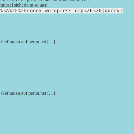
ipsel sieht dann so aus:
%3A%2F%2Fcodex.wordpress.org%2F%20{query}
 Gefunden auf perun.net […]
 Gefunden auf perun.net […]