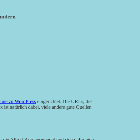
ändern
ine zu WordPress
eingerichtet. Die URLs, die
 ist natürlich dabei, viele andere gute Quellen
ür die Alfred-App verwendet und sich dafür eine