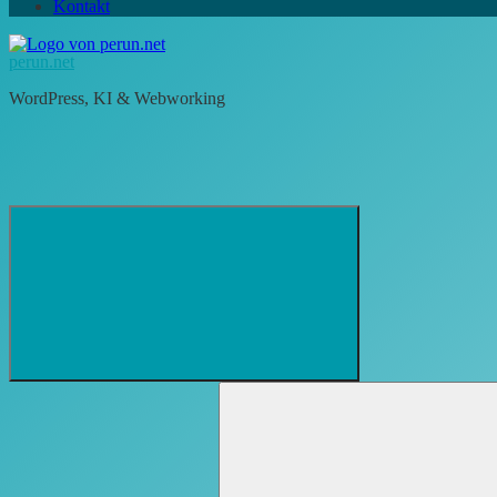
Kontakt
perun.net
WordPress, KI & Webworking
Suchformular
Suchen
öffnen
nach: