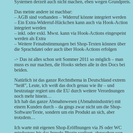
Systemen derzeit auch nicht machen, eben wegen Grundpreis.
Das meiste andere ist machbar:
– AGB sind vorhanden – Widerruf könnte integriert werden
– Ein Extra-Widerruf-Häckchen kann auch via Hook-Action
integriert werden
– inkl. oder exkl. Mwst. kann via Hook-Actions eingespeist
werden als Extra
– Weitere Feinabstimmungen bei Shop-Texten können über
die Sprachdatei oder auch über Hook-Actions erfolgen
-> Das ist alles schon seit Sommer 2011 so möglich – man
muss es nur machen, die Hooks stehen alle in den Docs bei
beiden.
Natürlich ist das ganze Rechtsthema in Deutschland extrem
“heiß”, Leute, ich weiß das doch genau wie ihr – und
heutzutage regiert uns die EU durch weitere Verordnungen
noch mehr hinein…
Ich hab das ganze Abmahnwesen (Abmahnindustrie) mit
einem Kunden durch – da gings zwar nicht um die Shop-
Software/Texte, sondern um ein Produkt an sich, aber
trotzdem…
Ich warte mit eigenen Shop-Eröffnungen via JS oder WC
mindestens bis das Inpyde-Plugin vorliegt, abgesehen von