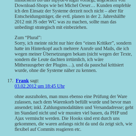
Download-Shops wie bei Michel Oeser… Kunden empfehle
ich den Einsatz der Systeme derzeit noch nicht – aber für
Entscheidungsträger, die evtl. planen in der 2. Jahreshälfte
2012 mit JS oder WC was zu machen, sollte man das
unbedingt strategisch mit einbeziehen.
Zum “Plural”:
Sorry, ich meinte nicht nur hier den “einen Kritiker”, sondern
hatte im Hinterkopf auch mehrere Anrufe und Mails, die ich
wegen meiner Übersetzungen bekam (nicht wegen der Texte,
sondern die Leute dachten irrtümlich, ich wäre
Mitherausgeber der Plugins…), und da pauschal kritisiert
wurde, ohne die Systeme näher zu kennen.
Frank
sagt:
03.02.2012 um 18:45 Uhr
ohne auszuholen, man muss ebenso eine Prüfung der Ware
zulassen, nach dem Warenkorb befüllt wurde und bevor man
ansendet; inkl. Zahlungsmodalitäten und Versandadresse; geht
im Standard nicht und wir mussten viel bauen, da PHP und
Ajax vermischt werden. Die Hooks sind erst durch uns
gekommen, die waren anfangs nicht da und da zeigt sich, wie
flexibel auf Commits reagieren etc.