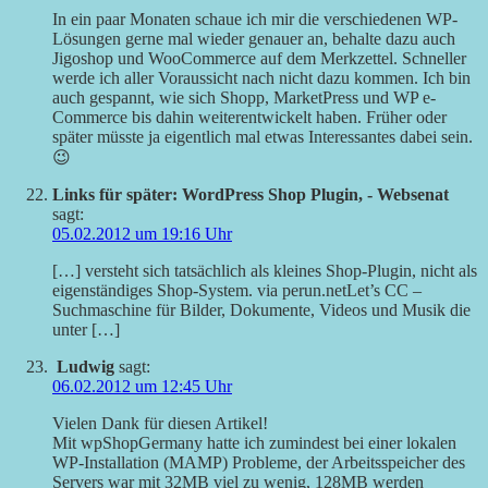
In ein paar Monaten schaue ich mir die verschiedenen WP-
Lösungen gerne mal wieder genauer an, behalte dazu auch
Jigoshop und WooCommerce auf dem Merkzettel. Schneller
werde ich aller Voraussicht nach nicht dazu kommen. Ich bin
auch gespannt, wie sich Shopp, MarketPress und WP e-
Commerce bis dahin weiterentwickelt haben. Früher oder
später müsste ja eigentlich mal etwas Interessantes dabei sein.
😉
Links für später: WordPress Shop Plugin, - Websenat
sagt:
05.02.2012 um 19:16 Uhr
[…] versteht sich tatsächlich als kleines Shop-Plugin, nicht als
eigenständiges Shop-System. via perun.netLet’s CC –
Suchmaschine für Bilder, Dokumente, Videos und Musik die
unter […]
Ludwig
sagt:
06.02.2012 um 12:45 Uhr
Vielen Dank für diesen Artikel!
Mit wpShopGermany hatte ich zumindest bei einer lokalen
WP-Installation (MAMP) Probleme, der Arbeitsspeicher des
Servers war mit 32MB viel zu wenig, 128MB werden