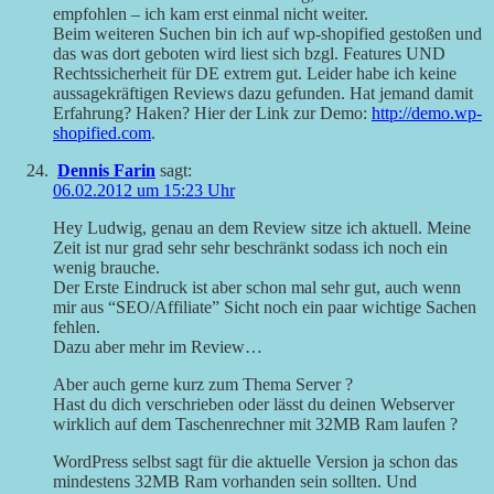
empfohlen – ich kam erst einmal nicht weiter.
Beim weiteren Suchen bin ich auf wp-shopified gestoßen und
das was dort geboten wird liest sich bzgl. Features UND
Rechtssicherheit für DE extrem gut. Leider habe ich keine
aussagekräftigen Reviews dazu gefunden. Hat jemand damit
Erfahrung? Haken? Hier der Link zur Demo:
http://demo.wp-
shopified.com
.
Dennis Farin
sagt:
06.02.2012 um 15:23 Uhr
Hey Ludwig, genau an dem Review sitze ich aktuell. Meine
Zeit ist nur grad sehr sehr beschränkt sodass ich noch ein
wenig brauche.
Der Erste Eindruck ist aber schon mal sehr gut, auch wenn
mir aus “SEO/Affiliate” Sicht noch ein paar wichtige Sachen
fehlen.
Dazu aber mehr im Review…
Aber auch gerne kurz zum Thema Server ?
Hast du dich verschrieben oder lässt du deinen Webserver
wirklich auf dem Taschenrechner mit 32MB Ram laufen ?
WordPress selbst sagt für die aktuelle Version ja schon das
mindestens 32MB Ram vorhanden sein sollten. Und