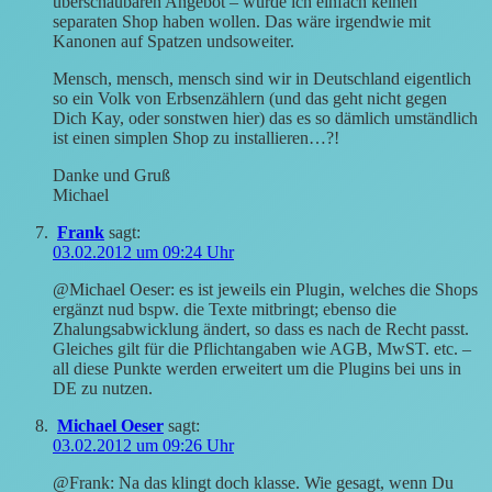
überschaubaren Angebot – würde ich einfach keinen
separaten Shop haben wollen. Das wäre irgendwie mit
Kanonen auf Spatzen undsoweiter.
Mensch, mensch, mensch sind wir in Deutschland eigentlich
so ein Volk von Erbsenzählern (und das geht nicht gegen
Dich Kay, oder sonstwen hier) das es so dämlich umständlich
ist einen simplen Shop zu installieren…?!
Danke und Gruß
Michael
Frank
sagt:
03.02.2012 um 09:24 Uhr
@Michael Oeser: es ist jeweils ein Plugin, welches die Shops
ergänzt nud bspw. die Texte mitbringt; ebenso die
Zhalungsabwicklung ändert, so dass es nach de Recht passt.
Gleiches gilt für die Pflichtangaben wie AGB, MwST. etc. –
all diese Punkte werden erweitert um die Plugins bei uns in
DE zu nutzen.
Michael Oeser
sagt:
03.02.2012 um 09:26 Uhr
@Frank: Na das klingt doch klasse. Wie gesagt, wenn Du