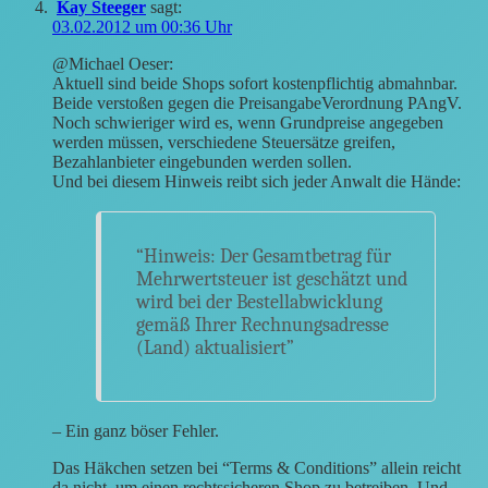
Kay Steeger
sagt:
03.02.2012 um 00:36 Uhr
@Michael Oeser:
Aktuell sind beide Shops sofort kostenpflichtig abmahnbar.
Beide verstoßen gegen die PreisangabeVerordnung PAngV.
Noch schwieriger wird es, wenn Grundpreise angegeben
werden müssen, verschiedene Steuersätze greifen,
Bezahlanbieter eingebunden werden sollen.
Und bei diesem Hinweis reibt sich jeder Anwalt die Hände:
“Hinweis: Der Gesamtbetrag für
Mehrwertsteuer ist geschätzt und
wird bei der Bestellabwicklung
gemäß Ihrer Rechnungsadresse
(Land) aktualisiert”
– Ein ganz böser Fehler.
Das Häkchen setzen bei “Terms & Conditions” allein reicht
da nicht, um einen rechtssicheren Shop zu betreiben. Und