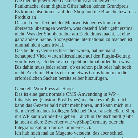
Die hier aufgeworfene Diskussion ist auch teilweise
Panikmache, denn digitale Güter haben keinen Grundpreis.
Es kommt also immer auf den Shop und die Branche bzw. das
Produkt an!
Das mit dem Text bei der Mehrwertsteuer: es kann nur
übersetzt/ übertragen werden, was dasteht! Mehr geht erstmal
nicht. Was der Shopbetreiber am Ende draus macht, ist eine
ganz andere Sache. Shopsysteme international zu machen ist
nunmal nicht ganz trivial.
Das beide Systeme rechtssicher wären, hat niemand
behauptet! Viele warten hierzulande auf den Plugin-Beitrag
von Inpsyde, ich denke ab da geht nochmal ordentlich was.
Bis dahin muss jeder sehen, ob es schon paßt oder halt noch
nicht. Auch mit Hooks etc. und etwas Grips kann man die
erforderlichen Sachen bereits selber hinzufügen.
Generell: WordPress als Shop:
Das ist eine ganz normale CMS-Anwendung in WP –
Inhaltstypen (Custom Post Types) machen es möglich. Ich
kann das Gezeter bald nicht mehr hören, und kann mich nur
dem Urteil meines Kollegen Michael Oeser anschließen. Shop
mit WP kann wunderbar gehen – auch in Deutschland! (Gibt
ja noch andere Bewerber wie wpShopGermany oder ein
Integrationsplugin für osCommerce…).
Ich hab mich mal an Magento versucht, das aber schnell