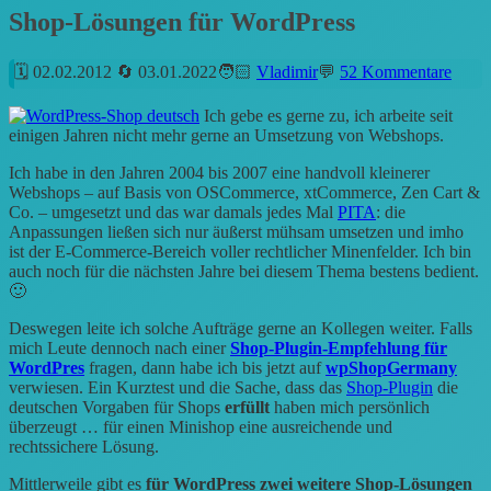
Shop-Lösungen für WordPress
02.02.2012
03.01.2022
Vladimir
52 Kommentare
Ich gebe es gerne zu, ich arbeite seit
einigen Jahren nicht mehr gerne an Umsetzung von Webshops.
Ich habe in den Jahren 2004 bis 2007 eine handvoll kleinerer
Webshops – auf Basis von OSCommerce, xtCommerce, Zen Cart &
Co. – umgesetzt und das war damals jedes Mal
PITA
: die
Anpassungen ließen sich nur äußerst mühsam umsetzen und imho
ist der E-Commerce-Bereich voller rechtlicher Minenfelder. Ich bin
auch noch für die nächsten Jahre bei diesem Thema bestens bedient.
🙂
Deswegen leite ich solche Aufträge gerne an Kollegen weiter. Falls
mich Leute dennoch nach einer
Shop-Plugin-Empfehlung für
WordPres
fragen, dann habe ich bis jetzt auf
wpShopGermany
verwiesen. Ein Kurztest und die Sache, dass das
Shop-Plugin
die
deutschen Vorgaben für Shops
erfüllt
haben mich persönlich
überzeugt … für einen Minishop eine ausreichende und
rechtssichere Lösung.
Mittlerweile gibt es
für WordPress zwei weitere Shop-Lösungen