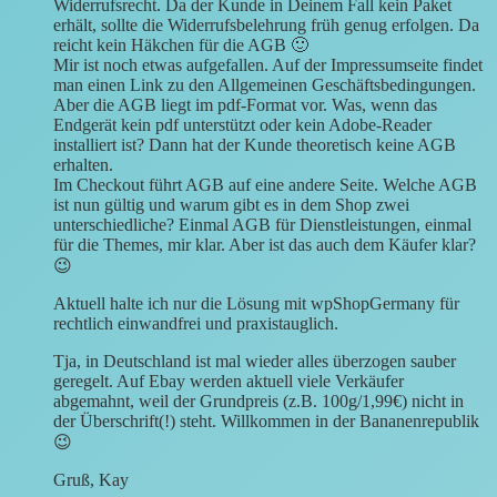
Widerrufsrecht. Da der Kunde in Deinem Fall kein Paket
erhält, sollte die Widerrufsbelehrung früh genug erfolgen. Da
reicht kein Häkchen für die AGB 🙂
Mir ist noch etwas aufgefallen. Auf der Impressumseite findet
man einen Link zu den Allgemeinen Geschäftsbedingungen.
Aber die AGB liegt im pdf-Format vor. Was, wenn das
Endgerät kein pdf unterstützt oder kein Adobe-Reader
installiert ist? Dann hat der Kunde theoretisch keine AGB
erhalten.
Im Checkout führt AGB auf eine andere Seite. Welche AGB
ist nun gültig und warum gibt es in dem Shop zwei
unterschiedliche? Einmal AGB für Dienstleistungen, einmal
für die Themes, mir klar. Aber ist das auch dem Käufer klar?
😉
Aktuell halte ich nur die Lösung mit wpShopGermany für
rechtlich einwandfrei und praxistauglich.
Tja, in Deutschland ist mal wieder alles überzogen sauber
geregelt. Auf Ebay werden aktuell viele Verkäufer
abgemahnt, weil der Grundpreis (z.B. 100g/1,99€) nicht in
der Überschrift(!) steht. Willkommen in der Bananenrepublik
😉
Gruß, Kay