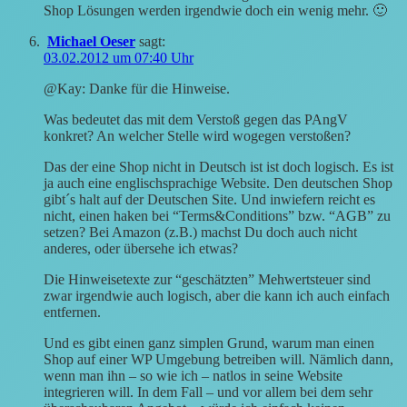
Shop Lösungen werden irgendwie doch ein wenig mehr. 🙂
Michael Oeser
sagt:
03.02.2012 um 07:40 Uhr
@Kay: Danke für die Hinweise.
Was bedeutet das mit dem Verstoß gegen das PAngV
konkret? An welcher Stelle wird wogegen verstoßen?
Das der eine Shop nicht in Deutsch ist ist doch logisch. Es ist
ja auch eine englischsprachige Website. Den deutschen Shop
gibt´s halt auf der Deutschen Site. Und inwiefern reicht es
nicht, einen haken bei “Terms&Conditions” bzw. “AGB” zu
setzen? Bei Amazon (z.B.) machst Du doch auch nicht
anderes, oder übersehe ich etwas?
Die Hinweisetexte zur “geschätzten” Mehwertsteuer sind
zwar irgendwie auch logisch, aber die kann ich auch einfach
entfernen.
Und es gibt einen ganz simplen Grund, warum man einen
Shop auf einer WP Umgebung betreiben will. Nämlich dann,
wenn man ihn – so wie ich – natlos in seine Website
integrieren will. In dem Fall – und vor allem bei dem sehr