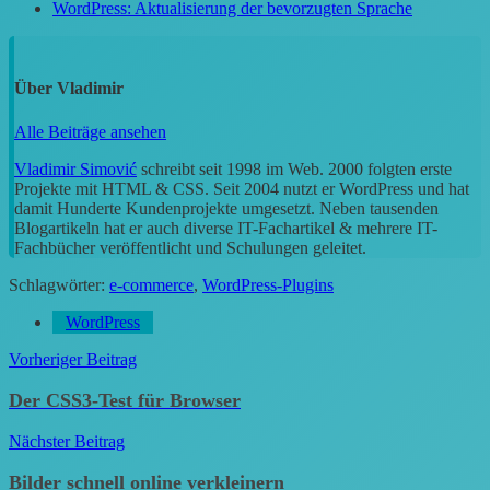
WordPress: Aktualisierung der bevorzugten Sprache
Über
Vladimir
Alle Beiträge ansehen
Vladimir Simović
schreibt seit 1998 im Web. 2000 folgten erste
Projekte mit HTML & CSS. Seit 2004 nutzt er WordPress und hat
damit Hunderte Kundenprojekte umgesetzt. Neben tausenden
Blogartikeln hat er auch diverse IT-Fachartikel & mehrere IT-
Fachbücher veröffentlicht und Schulungen geleitet.
Schlagwörter:
e-commerce
,
WordPress-Plugins
WordPress
Beitragsnavigation
Vorheriger Beitrag
Der CSS3-Test für Browser
Nächster Beitrag
Bilder schnell online verkleinern