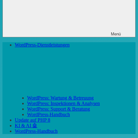
Menü
WordPress-Dienstleistungen
WordPress: Wartung & Betreuung
WordPress: Inspektionen & Analysen
WordPress: Support & Beratung
WordPress-Handbuch
Update auf PHP 8
KI & AI 🤖
WordPress-Handbuch