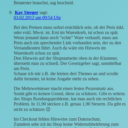
Betatester brauchst, sag bescheid.
Kay Steeger
sagt:
03.02.2012 um 09:54 Uhr
Bei den Preisen muss sofort ersichtlich sein, ob der Preis inkl.
oder exkl. Mwst. ist. Erst im Warenkorb, ist schon zu spät.
Wenn jemand dann noch “echte” Ware verkauft, muss am
Preis auch ein sprechender Link vorhanden sein, der zu den
Versandkosten führt. Auch da wäre ein Hinweis im
Warenkorb schon zu spät.
Den Hinweis auf der Shopstartseite oben in der Klammer,
übersieht man zu schnell. Der Gesetzgeber sagt, unmittelbar
am Preis.
Schaue ich mir z.B. die letzten drei Themes an und scrolle
dafür herunter, ist keine Angabe mehr zu sehen.
Die Mehrwertsteuer macht einen festen Prozentsatz aus.
Somit gibt es keinen Grund, diese zu schätzen. Gibt es seitens
des Shops Rundungsprobleme, hat man auch ein rechtliches
Problem. In 11,90 stecken z.B. genau 1,90 Steuern. Da gibt es
nicht zu schätzen 😉
Im Checkout fehlen Hinweise zum Datenschutz.
Zumdem sehe ich im Shop keine Widerrufsbelehrung zum