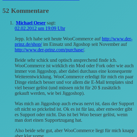
52 Kommentare
Michael Oeser
sagt:
02.02.2012 um 19:09 Uhr
Jepp. Ich habe seit heute WooCommerce auf
http://www.der-
prinz.de/shop/
im Einsatz und Jigoshop seit November auf
http://www.der-prinz.com/purchase/
.
Beide sehr schick und optisch ansprechend finde ich.
WooCommerce ist wirklich ein Mod oder Fork oder wie auch
immer von Jiggoshop, aber dabei durchaus eine konsequente
Weiterentwicklung. WooCommerce erledigt für mich ein paar
Dinge einfach besser und vor allem die E-Mail templates sind
viel besser gelöst (und müssen nicht für 20 $ zusätzlich
gekauft werden, wie bei Jiggoshop).
Was mich an Jiggoshop auch etwas nervt ist, dass der Support
oft nicht so prickelnd ist. Ok es ist für lau, aber entweder gibt
es Support oder nicht. Das ist bei Woo besser gelöst, wenn
man dort einen Supportzugang hat.
Also beide sehr gut, aber WooCommerce liegt für mich knapp
aber klar vorne.