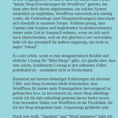
“kleine Shop-Erweiterungen für WordPress” getestet, bin
dann aber doch davon abgekommen, ein solches System
tatsächlich zu empfehlen. WordPress entwickelt sich ständig
weiter, die Onlineshops (und Shopanforderungen) entwickeln
sich ebenfalls in rasantem Tempo. Schlimm genug, dass
Updates (mit Analyse und begleitenden Systemkorrekturen)
immer mehr Zeit in Anspruch nehmen, wenn sie sich auch
noch überschneiden, weil sie den gleichen Core verwenden,
halte ich das prinzipiell für äußerst ungünstig, um nicht zu
sagen “riskant”.
Es wäre schön, wenn es eine designtechnisch flexible und
einfache Lösung für “Mini-Shops” gäbe, ich glaube aber, dass
eine solche, kombinierte Lösung in den seltensten Fällen
praktikabel ist – zumindest nicht in Deutschland.
Basierend auf meinen bisherigen Erfahrungen mit diversen
CMS- und Shop-Systemen bleibt festzuhalten, dass
WordPress für immer mehr Einsatzgebiete hervorragend zu
gebrauchen bzw. zu favorisieren ist, einen Shop allerdings
würde ich bis dato unbedingt getrennt davon laufen lassen.
Eine besondere Stärke von WordPress ist die Flexibilität, die
ich bei Shop-Integration (und -Anpassung) gefährdet sehe.
Doch wer weiß. “Jigoshop” und “WooCommerce” habe ich