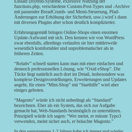
Einsatz (Hybrid-Systeme, exzessive Nutzung der
functions.php, verschiedene Custom-Post-Types und -Archive
mit passender BreadCrumb- und Menü-Steuerung, Pfad-
Änderungen zur Erhöhung der Sicherheit, usw.) wird`s dann
mit diversen Plugins aber schon deutlich komplizierter.
Erfahrungsgemäß bringen Online-Shops einen enormen
Update-Aufwand mit sich. Den kennen wir von WordPress
zwar ebenfalls, allerdings verlaufen sie hier mittlerweile
wesentlich komfortabler und unproblematischer als in
früheren Zeiten.
“Relativ” schnell starten kann man mit einer einfachen und
dennoch professionellen Lösung, wie “Oxid eShop”. Die
Tücke liegt natürlich auch dort im Detail, insbesondere was
komplexe Designvorstellungen, Erweiterungen und Updates
angeht, für einen “Mini-Shop” mit “Starthilfe” wird aber
einiges geboten.
“Magento” würde ich nicht unbedingt als “Standard”
bezeichnen. Eher als ein System, das sich zur Aufgabe
gemacht hat, Web-Standards bestmöglich zu unterstützen.
Prinzipiell würde ich sagen: “Wer meint, er müsste Typo3
verwenden, meint sicher auch, er bräuchte Magento.”
In den vergangenen 1-2 Jahren habe ich immer mal wieder