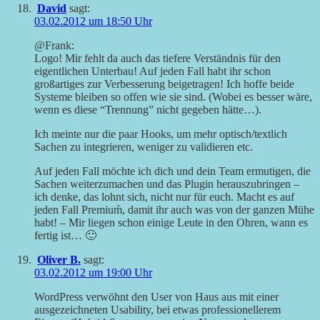
David
sagt:
03.02.2012 um 18:50 Uhr
@Frank:
Logo! Mir fehlt da auch das tiefere Verständnis für den
eigentlichen Unterbau! Auf jeden Fall habt ihr schon
großartiges zur Verbesserung beigetragen! Ich hoffe beide
Systeme bleiben so offen wie sie sind. (Wobei es besser wäre,
wenn es diese “Trennung” nicht gegeben hätte…).
Ich meinte nur die paar Hooks, um mehr optisch/textlich
Sachen zu integrieren, weniger zu validieren etc.
Auf jeden Fall möchte ich dich und dein Team ermutigen, die
Sachen weiterzumachen und das Plugin herauszubringen –
ich denke, das lohnt sich, nicht nur für euch. Macht es auf
jeden Fall Premiuḿ, damit ihr auch was von der ganzen Mühe
habt! – Mir liegen schon einige Leute in den Ohren, wann es
fertig ist… 🙂
Oliver B.
sagt:
03.02.2012 um 19:00 Uhr
WordPress verwöhnt den User von Haus aus mit einer
ausgezeichneten Usability, bei etwas professionellerem