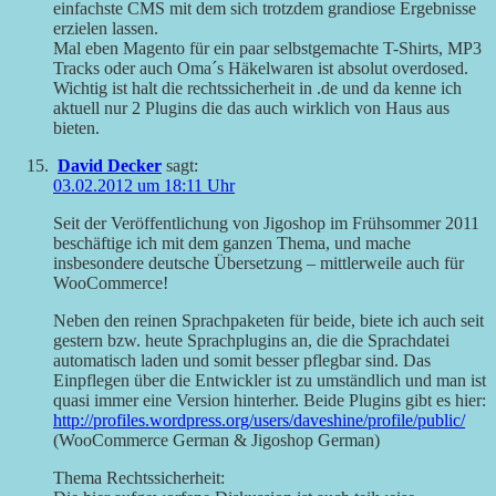
einfachste CMS mit dem sich trotzdem grandiose Ergebnisse
erzielen lassen.
Mal eben Magento für ein paar selbstgemachte T-Shirts, MP3
Tracks oder auch Oma´s Häkelwaren ist absolut overdosed.
Wichtig ist halt die rechtssicherheit in .de und da kenne ich
aktuell nur 2 Plugins die das auch wirklich von Haus aus
bieten.
David Decker
sagt:
03.02.2012 um 18:11 Uhr
Seit der Veröffentlichung von Jigoshop im Frühsommer 2011
beschäftige ich mit dem ganzen Thema, und mache
insbesondere deutsche Übersetzung – mittlerweile auch für
WooCommerce!
Neben den reinen Sprachpaketen für beide, biete ich auch seit
gestern bzw. heute Sprachplugins an, die die Sprachdatei
automatisch laden und somit besser pflegbar sind. Das
Einpflegen über die Entwickler ist zu umständlich und man ist
quasi immer eine Version hinterher. Beide Plugins gibt es hier:
http://profiles.wordpress.org/users/daveshine/profile/public/
(WooCommerce German & Jigoshop German)
Thema Rechtssicherheit: