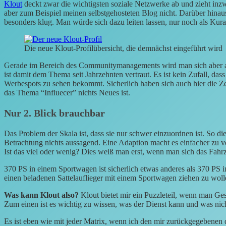
Klout
deckt zwar die wichtigsten soziale Netzwerke ab und zieht inzw
aber zum Beispiel meinen selbstgehosteten Blog nicht. Darüber hinaus
besonders klug. Man würde sich dazu leiten lassen, nur noch als Kura
Die neue Klout-Profilübersicht, die demnächst eingeführt wird
Gerade im Bereich des Communitymanagements wird man sich aber 
ist damit dem Thema seit Jahrzehnten vertraut. Es ist kein Zufall, das
Werbespots zu sehen bekommt. Sicherlich haben sich auch hier die Ze
das Thema “Influecer” nichts Neues ist.
Nur 2. Blick brauchbar
Das Problem der Skala ist, dass sie nur schwer einzuordnen ist. So die
Betrachtung nichts aussagend. Eine Adaption macht es einfacher zu v
Ist das viel oder wenig? Dies weiß man erst, wenn man sich das Fahrz
370 PS in einem Sportwagen ist sicherlich etwas anderes als 370 PS i
einen beladenen Sattelauflieger mit einem Sportwagen ziehen zu woll
Was kann Klout also?
Klout bietet mir ein Puzzleteil, wenn man Ge
Zum einen ist es wichtig zu wissen, was der Dienst kann und was nic
Es ist eben wie mit jeder Matrix, wenn ich den mir zurückgegebenen der