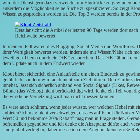
wird der Dienst gern dazu verwendet um Eindrücke zu gewinnen oder 
außerdem die Möglichkeit seine Suche zu spezifizieren. So zeigt Klo
Wissen zugesprochen worden ist. Die Top 3 werden bereits in der Prof
Detailansicht: die Artikel der letzten 90 Tage werden dort nach
Reichweite bewertet
In meinem Fall wären dies Blogging, Social Media und WordPress. 
ihrer Wertigkeit bewertet werden, indem sie mir Wissen/Nähe (ich mö
jeweiligen Thema durch ein “+K” zusprechen. Das “+K” ähnelt dem M
dem Update auch in dem Endwert wieder.
Klout bietet sicherlich eine Anlaufstelle um einen Eindruck zu gewinne
gefährlich, sondern wird auch nicht zum Ziel führen. Den Einfluss de
innehat, lässt sich sicherlich anhand von Social Signals (Likes, Retwe
Bühne (das Weblog) nicht berücksichtigt wird, fehlte ein Teil vom dig
die wirkliche Vernetzung wird man nicht messen können.
Es wäre auch schlimm, wenn jeder wüsste, wer welchen Hebel mit 
anbieten?Ich mag nicht verschweigen, dass es auf Klout für Nutzer V
Wert 50 und bekomme 20% Rabatt” mag man in Frage stellen. Gerade
befremdlich gegenüber und ich denke die Akzeptanz dürfte auch vers
sind global verfügbar, daher messe ich dem Angebot keine große Rele