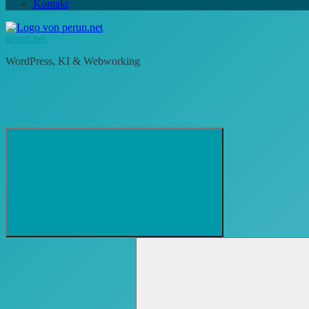
Kontakt
perun.net
WordPress, KI & Webworking
Suchformular
Suchen
öffnen
nach: