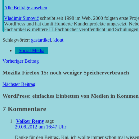
Alle Beiträge ansehen
Vladimir Simović
schreibt seit 1998 im Web. 2000 folgten erste Pro
WordPress und hat damit Hunderte Kundenprojekte umgesetzt. Neben 
Fachartikel & mehrere IT-Fachbücher veröffentlicht und Schulungen g
Schlagwörter:
gastartikel
,
klout
Social Media
Beitragsnavigation
Vorheriger Beitrag
Mozilla Firefox 15: noch weniger Speicherverbrauch
Nächster Beitrag
WordPress: einfaches Einbetten von Medien in Komme
7 Kommentare
Volker Remy
sagt:
29.08.2012 um 16:47 Uhr
Danke für den Beitrag, Kai, ich wollte immer schon mal wissen