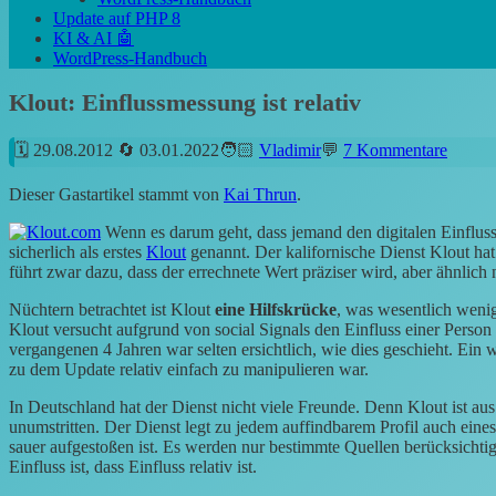
Update auf PHP 8
KI & AI 🤖
WordPress-Handbuch
Klout: Einflussmessung ist relativ
29.08.2012
03.01.2022
Vladimir
7 Kommentare
Dieser Gastartikel stammt von
Kai Thrun
.
Wenn es darum geht, dass jemand den digitalen Einflus
sicherlich als erstes
Klout
genannt. Der kalifornische Dienst Klout ha
führt zwar dazu, dass der errechnete Wert präziser wird, aber ähnlich 
Nüchtern betrachtet ist Klout
eine Hilfskrücke
, was wesentlich wenig
Klout versucht aufgrund von social Signals den Einfluss einer Person
vergangenen 4 Jahren war selten ersichtlich, wie dies geschieht. Ein w
zu dem Update relativ einfach zu manipulieren war.
In Deutschland hat der Dienst nicht viele Freunde. Denn Klout ist au
unumstritten. Der Dienst legt zu jedem auffindbarem Profil auch eine
sauer aufgestoßen ist. Es werden nur bestimmte Quellen berücksichti
Einfluss ist, dass Einfluss relativ ist.