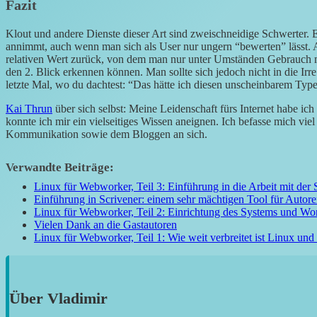
Fazit
Klout und andere Dienste dieser Art sind zweischneidige Schwerter. E
annimmt, auch wenn man sich als User nur ungern “bewerten” lässt.
relativen Wert zurück, von dem man nur unter Umständen Gebrauch m
den 2. Blick erkennen können. Man sollte sich jedoch nicht in die Irre
letzte Mal, wo du dachtest: “Das hätte ich diesen unscheinbarem Type
Kai Thrun
über sich selbst: Meine Leidenschaft fürs Internet habe ic
konnte ich mir ein vielseitiges Wissen aneignen. Ich befasse mich vie
Kommunikation sowie dem Bloggen an sich.
Verwandte Beiträge:
Linux für Webworker, Teil 3: Einführung in die Arbeit mit der 
Einführung in Scrivener: einem sehr mächtigen Tool für Autore
Linux für Webworker, Teil 2: Einrichtung des Systems und Wo
Vielen Dank an die Gastautoren
Linux für Webworker, Teil 1: Wie weit verbreitet ist Linux und 
Über
Vladimir