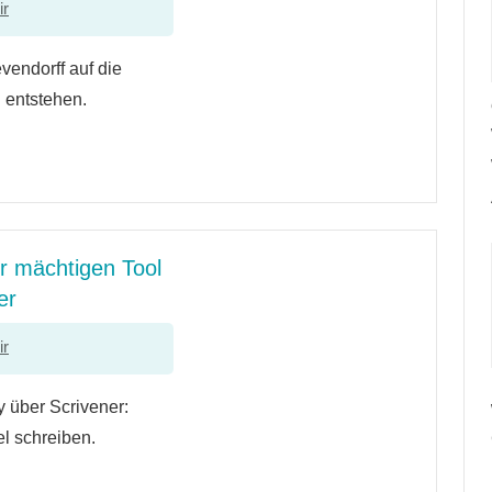
ir
evendorff auf die
l entstehen.
hr mächtigen Tool
er
ir
y über Scrivener:
el schreiben.