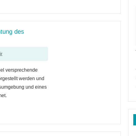
htung des
ir
 viel versprechende
orgestellt werden und
ngsumgebung und eines
et.