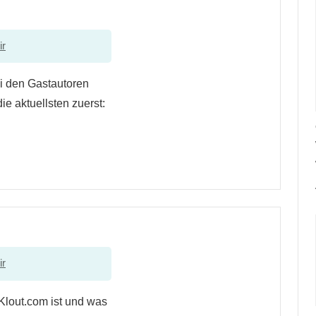
ir
ei den Gastautoren
ie aktuellsten zuerst:
ir
 Klout.com ist und was