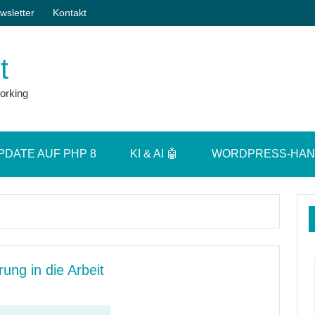
wsletter
Kontakt
t
orking
PDATE AUF PHP 8
KI & AI 🤖
WORDPRESS-HA
rung in die Arbeit