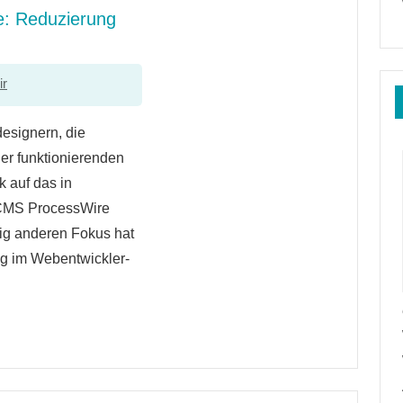
e: Reduzierung
ir
esignern, die
r funktionierenden
k auf das in
 CMS ProcessWire
lig anderen Fokus hat
g im Webentwickler-