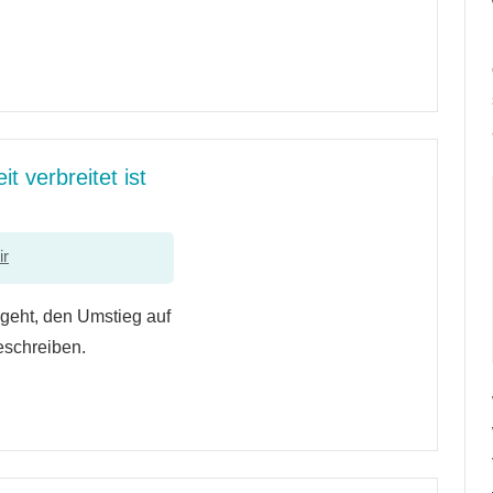
t verbreitet ist
ir
m geht, den Umstieg auf
eschreiben.