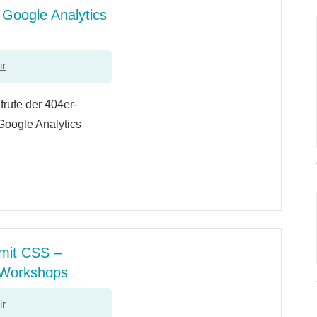
 Google Analytics
ir
frufe der 404er-
 Google Analytics
mit CSS –
e Workshops
ir