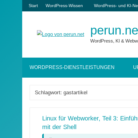
Zum
Start
WordPress-Wissen
WordPress- und KI-Ne
Inhalt
springen
perun.ne
WordPress, KI & Webw
WORDPRESS-DIENSTLEISTUNGEN
U
Schlagwort:
gastartikel
Linux für Webworker, Teil 3: Einfüh
mit der Shell