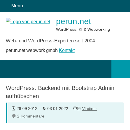
Zum
Menü
Inhalt
perun.net
springen
WordPress, KI & Webworking
Web- und WordPress-Experten seit 2004
perun.net webwork gmbh
Kontakt
Such
öffn
WordPress: Backend mit Bootstrap Admin
aufhübschen
26.09.2012
03.01.2022
Vladimir
2 Kommentare