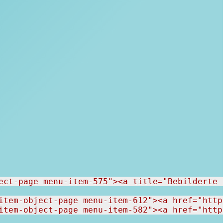
ect-page menu-item-575"><a title="Bebilderte 