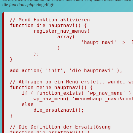
die
functions.php
eingefügt:
// Menü-Funktion aktivieren

function die_hauptnavi() {

	register_nav_menus(

		array(

			'haupt_navi' => 'Die Hauptnavigation',

		)

	);

}

add_action( 'init', 'die_hauptnavi' );

// Abfragen ob ein Menü erstellt wurde, we
function meine_hauptnavi() {

    if ( function_exists( 'wp_nav_menu' ) 
        wp_nav_menu( 'menu=haupt_navi&con
    else

        die_ersatznavi();

}

// Die Definition der Ersatzlösung

function die_ersatznavi() {
