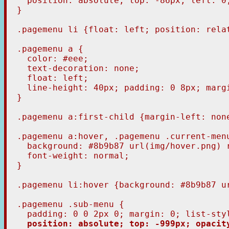
  position: absolute; top: -86px; left: 0;
}

.pagemenu li {float: left; position: relat
.pagemenu a {

  color: #eee;

  text-decoration: none;

  float: left;

  line-height: 40px; padding: 0 8px; margi
}

.pagemenu a:first-child {margin-left: none
.pagemenu a:hover, .pagemenu .current-men
  background: #8b9b87 url(img/hover.png) r
  font-weight: normal;

}

.pagemenu li:hover {background: #8b9b87 ur
.pagemenu .sub-menu {

  padding: 0 0 2px 0; margin: 0; list-styl
position: absolute; top: -999px; opacit