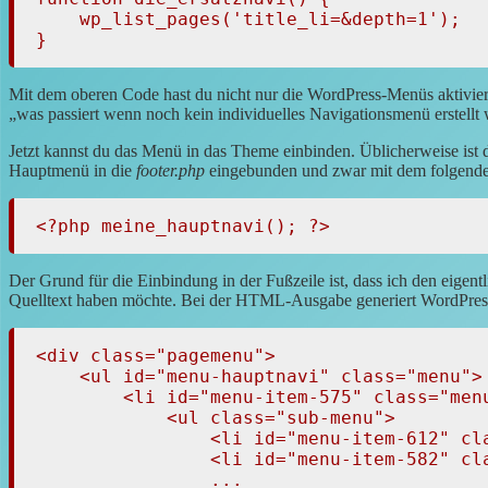
    wp_list_pages('title_li=&depth=1');

}
Mit dem oberen Code hast du nicht nur die WordPress-Menüs aktivier
was passiert wenn noch kein individuelles Navigationsmenü erstellt
Jetzt kannst du das Menü in das Theme einbinden. Üblicherweise ist 
Hauptmenü in die
footer.php
eingebunden und zwar mit dem folgend
<?php meine_hauptnavi(); ?>
Der Grund für die Einbindung in der Fußzeile ist, dass ich den eigent
Quelltext haben möchte. Bei der HTML-Ausgabe generiert WordPres
<div class="pagemenu">

    <ul id="menu-hauptnavi" class="menu">

        <li id="menu-item-575" class="men
            <ul class="sub-menu">

            	<li id="menu-item-612" class="menu-item menu-item-type-post_type menu-item-object-page menu-item-612"><a href="http://www.faszination-tolkien.de/zusammenfassung-hobbit-herr-der-ringe/einstieg-in-tolkiens-mittelerde/">Einstieg in Tolkiens Mittelerde</a></li>

            	<li id="menu-item-582" class="menu-item menu-item-type-post_type menu-item-object-page menu-item-582"><a href="http://www.faszination-tolkien.de/zusammenfassung-hobbit-herr-der-ringe/hobbit/">Der kleine Hobbit</a></li>

            	...
