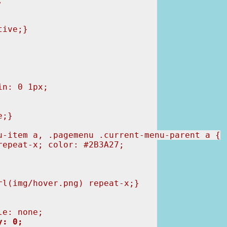


ive;}

n: 0 1px;

;}

u-item a, .pagemenu .current-menu-parent a {

epeat-x; color: #2B3A27;

l(img/hover.png) repeat-x;}

e: none;

y: 0;