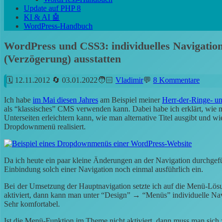
Update auf PHP 8
KI & AI 🤖
WordPress-Handbuch
WordPress und CSS3: individuelles Navigatio
(Verzögerung) ausstatten
12.11.2012
03.01.2022
Vladimir
8 Kommentare
Ich habe
im Mai diesen Jahres
am Beispiel meiner
Herr-der-Ringe- u
als “klassisches” CMS verwenden kann. Dabei habe ich erklärt, wie 
Unterseiten erleichtern kann, wie man alternative Titel ausgibt und w
Dropdownmenü realisiert.
Da ich heute ein paar kleine Änderungen an der Navigation durchgefüh
Einbindung solch einer Navigation noch einmal ausführlich ein.
Bei
der Umsetzung der Hauptnavigation setzte ich auf die Menü-Lösu
aktiviert, dann kann man unter “Design” → “Menüs” individuelle Nav
Sehr komfortabel.
Ist die Menü-Funktion im Theme nicht aktiviert, dann muss man sich