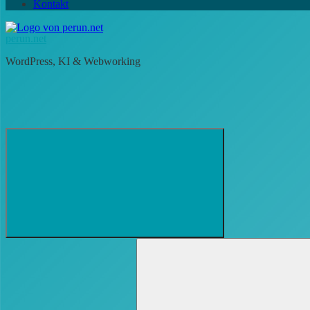
Kontakt
perun.net
WordPress, KI & Webworking
Suchformular
Suchen
öffnen
nach: