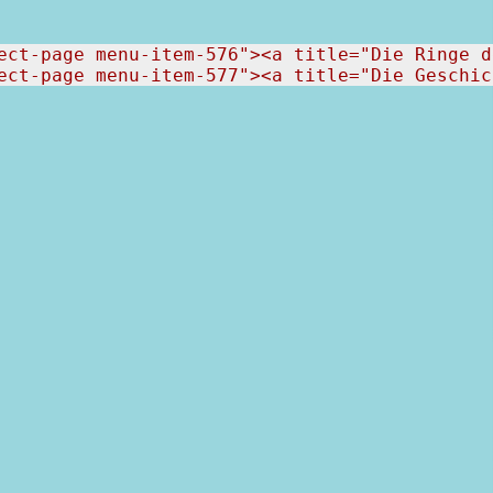
ect-page menu-item-576"><a title="Die Ringe d
ect-page menu-item-577"><a title="Die Geschic