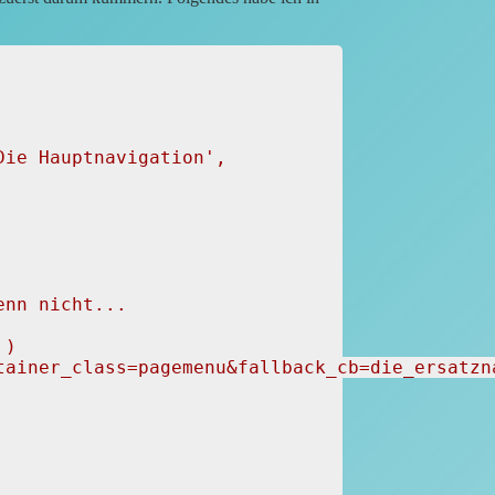
nn nicht...

)

tainer_class=pagemenu&fallback_cb=die_ersatzna