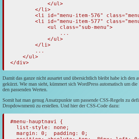
            </ul>

        </li>

        <li id="menu-item-576" class="men
        <li id="menu-item-577" class="men
            <ul class="sub-menu">

            	...

            </ul>

        </li>

        ...

    </ul>

</div>
Damit das ganze nicht ausartet und übersichtlich bleibt habe ich den
gekürzt. Wie man sieht, kümmert sich WordPress automatisch um di
den passenden Werten.
Somit hat man genug Ansatzpunkte um passende CSS-Regeln zu defin
Dropdownmenü zu erstellen. Und hier der CSS-Code dazu:
#menu-hauptnavi {

  list-style: none;

  margin: 0;  padding: 0;
