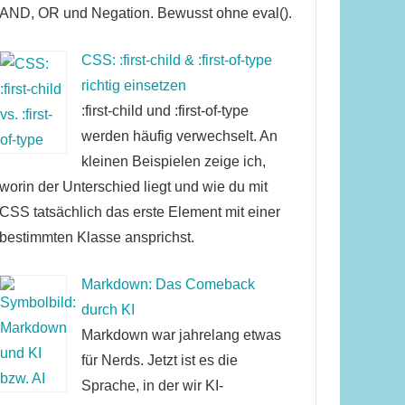
AND, OR und Negation. Bewusst ohne eval().
CSS: :first-child & :first-of-type
richtig einsetzen
:first-child und :first-of-type
werden häufig verwechselt. An
kleinen Beispielen zeige ich,
worin der Unterschied liegt und wie du mit
CSS tatsächlich das erste Element mit einer
bestimmten Klasse ansprichst.
Markdown: Das Comeback
durch KI
Markdown war jahrelang etwas
für Nerds. Jetzt ist es die
Sprache, in der wir KI-