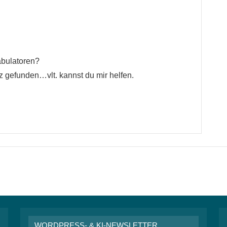
abulatoren?
tz gefunden…vlt. kannst du mir helfen.
WORDPRESS- & KI-NEWSLETTER