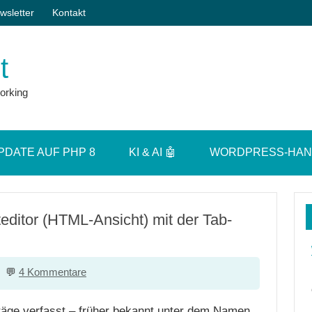
wsletter
Kontakt
t
orking
PDATE AUF PHP 8
KI & AI 🤖
WORDPRESS-HA
ditor (HTML-Ansicht) mit der Tab-
4 Kommentare
räge verfasst – früher bekannt unter dem Namen