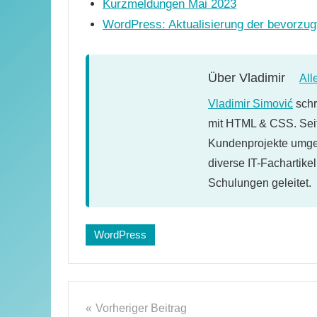
Kurzmeldungen Mai 2023
WordPress: Aktualisierung der bevorzu
Über
Vladimir
All
Vladimir Simović
schr
mit HTML & CSS. Seit
Kundenprojekte umges
diverse IT-Fachartike
Schulungen geleitet.
Schlagwörter:
WordPress
WordPress-
Plugins
Beitragsnavigation
Vorheriger Beitrag