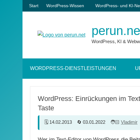
Zum
Start
WordPress-Wissen
WordPress- und KI-Ne
Inhalt
springen
perun.ne
WordPress, KI & Webw
WORDPRESS-DIENSTLEISTUNGEN
U
WordPress: Einrückungen im Texte
Taste
14.02.2013
03.01.2022
Vladimir
Wer im Text-Editor von WordPress die Beit