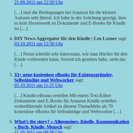
21.09.2011 um 22:20 Uhr
[…] sind die Bedingungen bei Amazon für die kleinen
Autoren sehr liberal. Ich habe in der Anleitung gezeigt, dass
es kein Hexenwerk ist Dokumente und E-Books für Kindle
zu […]
DIY News-Aggregator für den Kindle | Leo Lezner
sagt:
03.10.2011 um 12:50 Uhr
[…] Perun schreibt sehr interessant, wie man Bücher für den
Kinde vorbereiten kann. Soweit ich gesehen habe, sieht das
[…]
33+ neue kostenlose eBooks für Existenzgründer,
Selbständige und Webworker
sagt:
05.10.2011 um 11:25 Uhr
[…] Kindle-eBooks erstellen Mit einem Text-Editor
Dokumente und E-Books für Amazon Kindle erstellen
weiterführende Artikel zu diesem ThemaMehr als 70
kostenlose eBooks für Selbständige und Webworker […]
What’s the story? » Allgemeines, Kindle, Kommunikation
» Buch, Kindle, Mensch
sagt:
11.10.2011 um 09:58 Uhr