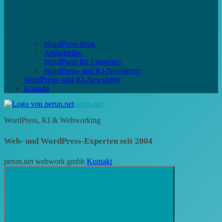
WordPress-Blog
Artikelreihe:
WordPress für Einsteiger
WordPress- und KI-Newsletter
WordPress- und KI-Newsletter
Kontakt
perun.net
WordPress, KI & Webworking
Web- und WordPress-Experten seit 2004
perun.net webwork gmbh
Kontakt