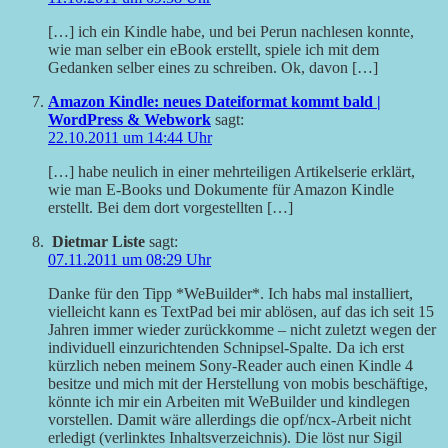
[…] ich ein Kindle habe, und bei Perun nachlesen konnte,
wie man selber ein eBook erstellt, spiele ich mit dem
Gedanken selber eines zu schreiben. Ok, davon […]
Amazon Kindle: neues Dateiformat kommt bald |
WordPress & Webwork
sagt:
22.10.2011 um 14:44 Uhr
[…] habe neulich in einer mehrteiligen Artikelserie erklärt,
wie man E-Books und Dokumente für Amazon Kindle
erstellt. Bei dem dort vorgestellten […]
Dietmar Liste
sagt:
07.11.2011 um 08:29 Uhr
Danke für den Tipp *WeBuilder*. Ich habs mal installiert,
vielleicht kann es TextPad bei mir ablösen, auf das ich seit 15
Jahren immer wieder zurückkomme – nicht zuletzt wegen der
individuell einzurichtenden Schnipsel-Spalte. Da ich erst
kürzlich neben meinem Sony-Reader auch einen Kindle 4
besitze und mich mit der Herstellung von mobis beschäftige,
könnte ich mir ein Arbeiten mit WeBuilder und kindlegen
vorstellen. Damit wäre allerdings die opf/ncx-Arbeit nicht
erledigt (verlinktes Inhaltsverzeichnis). Die löst nur Sigil