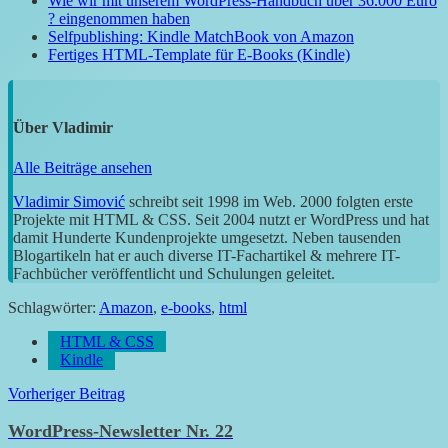
Wie wir mit unserem WordPress-Handbuch über 36.000 Euro
? eingenommen haben
Selfpublishing: Kindle MatchBook von Amazon
Fertiges HTML-Template für E-Books (Kindle)
Über
Vladimir
Alle Beiträge ansehen
Vladimir Simović
schreibt seit 1998 im Web. 2000 folgten erste
Projekte mit HTML & CSS. Seit 2004 nutzt er WordPress und hat
damit Hunderte Kundenprojekte umgesetzt. Neben tausenden
Blogartikeln hat er auch diverse IT-Fachartikel & mehrere IT-
Fachbücher veröffentlicht und Schulungen geleitet.
Schlagwörter:
Amazon
,
e-books
,
html
HTML & CSS
Kindle
Beitragsnavigation
Vorheriger Beitrag
WordPress-Newsletter Nr. 22