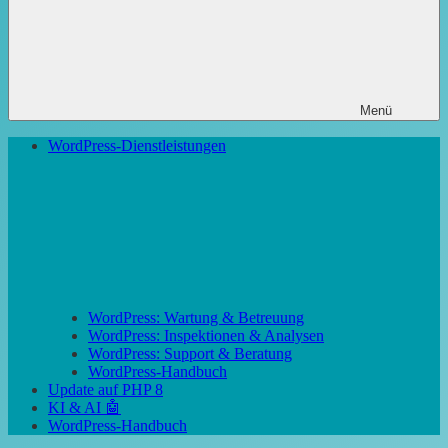
Menü
WordPress-Dienstleistungen
WordPress: Wartung & Betreuung
WordPress: Inspektionen & Analysen
WordPress: Support & Beratung
WordPress-Handbuch
Update auf PHP 8
KI & AI 🤖
WordPress-Handbuch