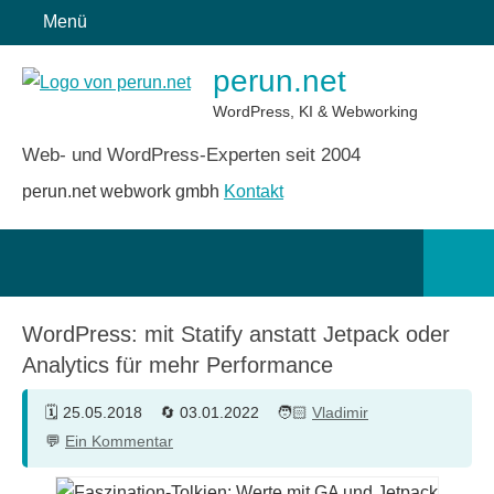
Zum
Menü
Inhalt
perun.net
springen
WordPress, KI & Webworking
Web- und WordPress-Experten seit 2004
perun.net webwork gmbh
Kontakt
Such
öffn
WordPress: mit Statify anstatt Jetpack oder
Analytics für mehr Performance
25.05.2018
03.01.2022
Vladimir
Ein Kommentar