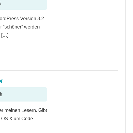
s
ordPress-Version 3.2
or “schöner” werden
 […]
or
ir
er meinen Lesern. Gibt
ac OS X um Code-