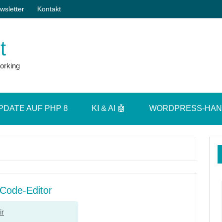
wsletter
Kontakt
t
orking
PDATE AUF PHP 8
KI & AI 🤖
WORDPRESS-HA
 Code-Editor
ir