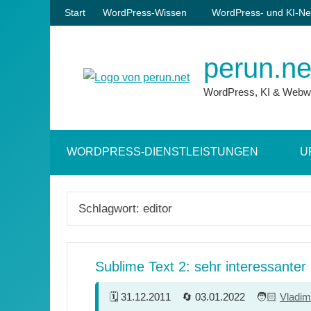
Zum
Start
WordPress-Wissen
WordPress- und KI-Ne
Inhalt
springen
perun.ne
WordPress, KI & Webw
WORDPRESS-DIENSTLEISTUNGEN
U
Schlagwort:
editor
Sublime Text 2: sehr interessanter
31.12.2011
03.01.2022
Vladim