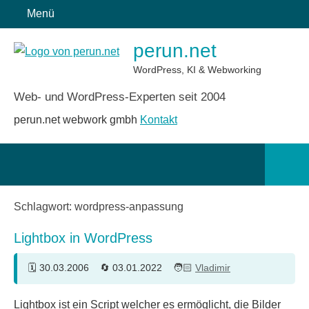
Zum
Menü
Inhalt
perun.net
springen
WordPress, KI & Webworking
Web- und WordPress-Experten seit 2004
perun.net webwork gmbh
Kontakt
Such
öffn
Schlagwort:
wordpress-anpassung
Lightbox in WordPress
30.03.2006
03.01.2022
Vladimir
8
Lightbox ist ein Script welcher es ermöglicht, die Bilder