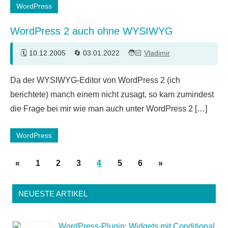
WordPress
WordPress 2 auch ohne WYSIWYG
10.12.2005
03.01.2022
Vladimir
15
Da der WYSIWYG-Editor von WordPress 2 (ich
Kommentare
berichtete) manch einem nicht zusagt, so kam zumindest
die Frage bei mir wie man auch unter WordPress 2 […]
WordPress
Seitennummerierung
Vorherige
Nächste
«
1
2
3
4
5
6
»
der
Beiträge
Beiträge
Beiträge
NEUESTE ARTIKEL
WordPress-Plugin: Widgets mit Conditional