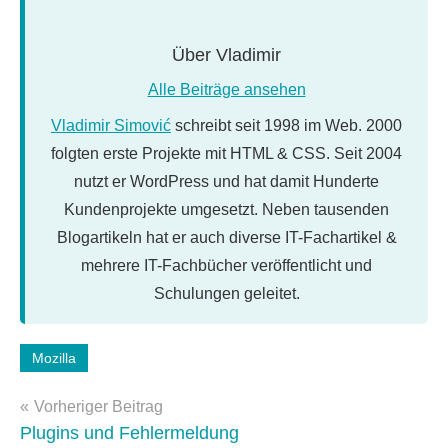
Über
Vladimir
Alle Beiträge ansehen
Vladimir Simović
schreibt seit 1998 im Web. 2000
folgten erste Projekte mit HTML & CSS. Seit 2004
nutzt er WordPress und hat damit Hunderte
Kundenprojekte umgesetzt. Neben tausenden
Blogartikeln hat er auch diverse IT-Fachartikel &
mehrere IT-Fachbücher veröffentlicht und
Schulungen geleitet.
Schlagwörter:
Mozilla
mozilla-
Beitragsnavigation
erweiterung
,
Vorheriger Beitrag
seamonkey
Plugins und Fehlermeldung