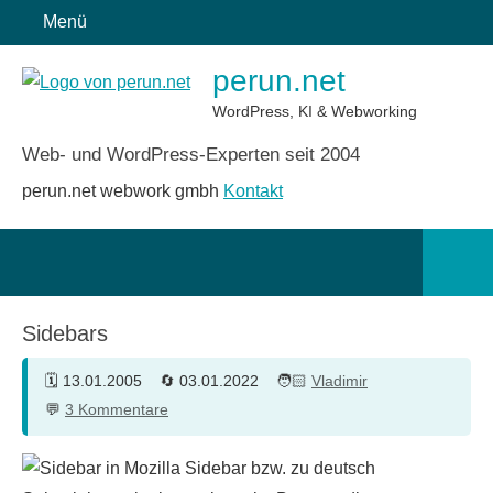
Zum
Menü
Inhalt
perun.net
springen
WordPress, KI & Webworking
Web- und WordPress-Experten seit 2004
perun.net webwork gmbh
Kontakt
Such
öffn
Sidebars
13.01.2005
03.01.2022
Vladimir
3 Kommentare
Sidebar bzw. zu deutsch